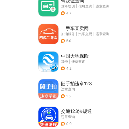
驾驶证查询
驾考培训
|
信息查询
|
违章查询
4.7
二手车直卖网
加油服务
|
汽车交易
|
违章查询
5.0
中国大地保险
其他
|
违章查询
4.2
随手拍违章123
违章查询
1.5
交通123法规通
违章查询
0.0