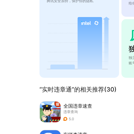
腾讯安全加持，保护你的隐私
给
独
账
“实时违章通”的相关推荐(30)
全国违章速查
违章查询
5.0