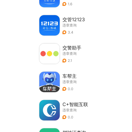
1.6
交管12123
违章查询
3.4
交警助手
违章查询
2.1
车帮主
违章查询
0.0
C+智能互联
违章查询
0.0