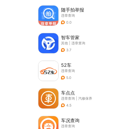
随手拍举报
违章查询
0.0
智车管家
其他
|
违章查询
3.7
52车
违章查询
5.0
车点点
违章查询
|
汽修保养
4.5
车况查询
违章查询