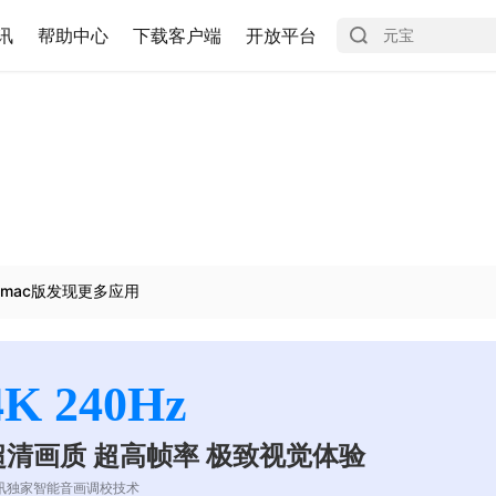
讯
帮助中心
下载客户端
开放平台
mac版发现更多应用
4K 240Hz
超清画质 超高帧率 极致视觉体验
讯独家智能音画调校技术