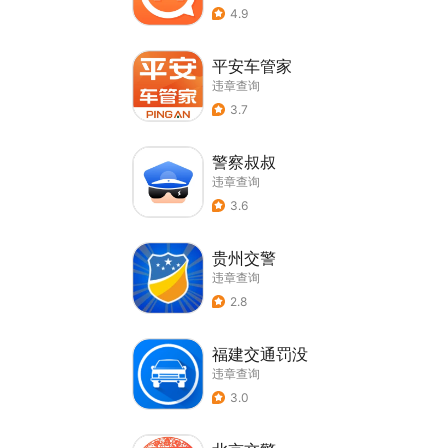
4.9
平安车管家
违章查询
3.7
警察叔叔
违章查询
3.6
贵州交警
违章查询
2.8
福建交通罚没
违章查询
3.0