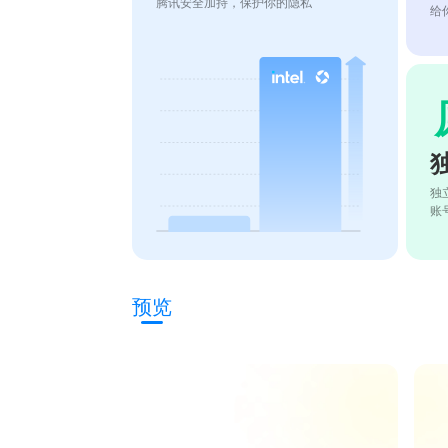
腾讯安全加持，保护你的隐私
给
独
账
预览