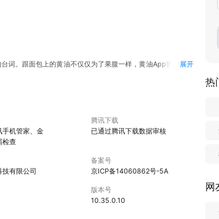
a》中的台词。跟面包上的黄油不仅仅为了果腹一样，黄油App致力于为
展开
结果里，在空气里，在每一秒的呼吸里。
热
需求，还能帮助你创作更有趣更好看的图文笔记。高效的编辑体
腾讯下载
讯手机管家、金
已通过腾讯下载数据审核
霸检查
日、萌宠、宝宝……一键套用，免去设计排版的烦恼。
备案号
科技有限公司
京ICP备14060862号-5A
油。百余款正版授权字体，从可爱到简约，涵盖中文、英文、日文、
网
版本号
10.35.0.10
的IP形象（软萌兔、长草颜团子、罗小黑、阿狸、Gon的旱