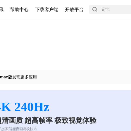
讯
帮助中心
下载客户端
开放平台
mac版发现更多应用
4K 240Hz
超清画质 超高帧率 极致视觉体验
讯独家智能音画调校技术