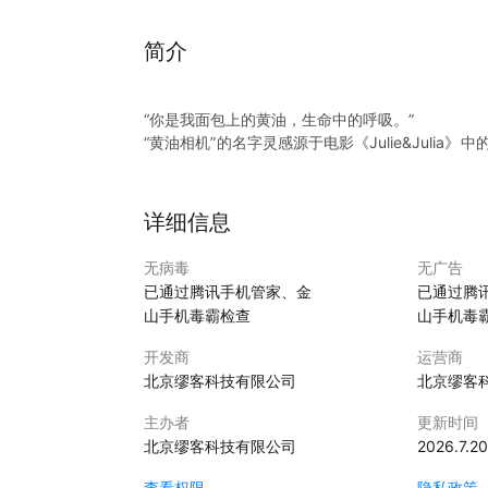
简介
“你是我面包上的黄油，生命中的呼吸。”
“黄油相机”的名字灵感源于电影《Julie&Juli
美的创造者以同样美的创作感受，让美不仅只在于
1、笔记功能全面升级
详细信息
新的黄油不仅能满足你过去对图片、视频编辑的
验，等你来体验！
无病毒
无广告
已通过腾讯手机管家、金
已通过腾
2、海量模板可套用，一键P图真好用
山手机毒霸检查
山手机毒
黄油内置海量的模板，海报写真、美食、风景、节
开发商
运营商
3、绝无仅有的独家字库和招牌花字功能
北京缪客科技有限公司
北京缪客
原创字体“黄油溏心体”、“黄油拾叁体”，只在黄
韩文。
主办者
更新时间
北京缪客科技有限公司
2026.7.20
4、大IP、原创贴纸每周上新
每周上新的原创贴纸，在黄油捡到宝！无论是当红
查看权限
隐私政策