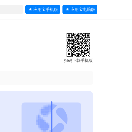
应用宝
手机版
应用宝
电脑版
扫码下载手机版