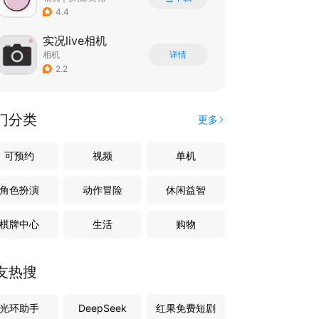
|
图片美化
4.4
实况live相机
相机
详情
2.2
门分类
更多
可预约
视频
单机
角色扮演
动作冒险
休闲益智
棋牌中心
生活
购物
友热搜
光环助手
DeepSeek
红果免费短剧