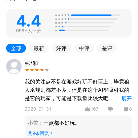
4.4
999+人评分
全部
最新
好评
中评
差评
杯*和
我的关注点不是在游戏好玩不好玩上，毕竟狼
人杀规则都差不多，但是在这个APP吸引我的
是它的玩家，可能是下载量比较大吧，上面有
展开
着来自不同地方的玩家。哈哈，开局听着天南
2020-01-31
167
8
地北带着口音的普通话是最有意思的，有时候
小雪
：
一点都不好玩。
我还会给那些发音有趣的玩家留票，为的就是
多听一局它的发言。
共
9
条回复