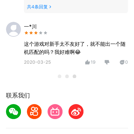
了。官方鼓励骂人懂吗？
共
4
条回复
一*川
这个游戏对新手太不友好了，就不能出一个随
机匹配的吗？我好难啊😂
2020-03-25
19
0
联系我们