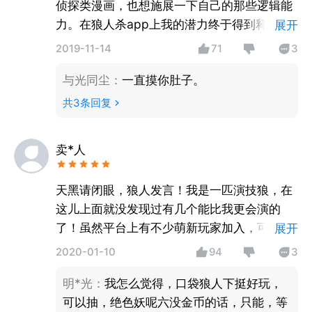
侦探类漫画，也想施展一下自己的那些逻辑能
力。在狼人杀app上我的潜力终于得到释放
展开
啦！虽然APP上人很多！但是相信会有和你们
2019-11-14
71
3
相遇的一天，到时候发金水，认铁狼，跟着我
与光同尘
：
一直摸你肚子。
走准没错！
共
3
条回复
卖*人
天黑请闭眼，狼人发言！我是一匹演技狼，在
这儿上面就没发现过有几个能比我更会演的
了！虽然平台上有不少萌新玩家加入，可能在
展开
发言的时候会比较啰嗦或者无意义，但是谁不
2020-01-10
94
3
是从新手过来的呢！玩多两把就熟了。也欢迎
明*光
：
我怎么觉得，口袋狼人下挺好玩，
大家找我一起玩儿，认准我的昵称！狼人杀走
可以抽，绝色妖呢六没金币的话，只能，等
起！