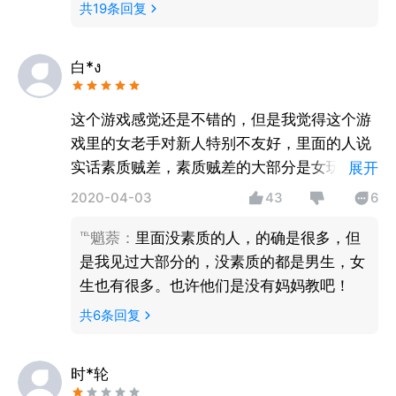
共
19
条回复
白*ง
这个游戏感觉还是不错的，但是我觉得这个游
戏里的女老手对新人特别不友好，里面的人说
实话素质贼差，素质贼差的大部分是女玩家，
展开
出口成脏，男玩家我至少现在没看到过骂人
2020-04-03
43
6
的。
℡魈萘
：
里面没素质的人，的确是很多，但
是我见过大部分的，没素质的都是男生，女
生也有很多。也许他们是没有妈妈教吧！
共
6
条回复
时*轮