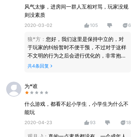
风气太惨，进房间一群人互相对骂，玩家没规
则没素质
2020-03-02
105
6
狼*方
：
您好，我们这里是保持中立的，对
于玩家的纠纷暂时不便干预，不过对于这样
不文明的行为之后会进行优化的，非常抱歉
哦
共
4
条回复
为*谁
什么游戏，都看不起小学生，小学生为什么不
能玩
2020-04-23
93
18
观月🌙
：
真的一点素质都没有，一个成年人