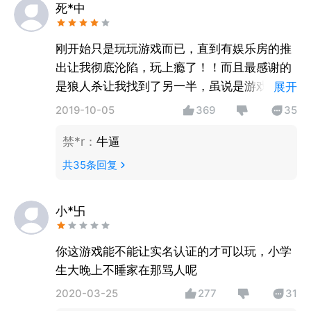
死*中
刚开始只是玩玩游戏而已，直到有娱乐房的推
出让我彻底沦陷，玩上瘾了！！而且最感谢的
是狼人杀让我找到了另一半，虽说是游戏，但
展开
是社交功能也是杠杠的！希望一样喜欢狼人杀
2019-10-05
369
35
的你也能够在进行享受游戏的同时，顺便带走
禁*r
：
牛逼
你给发金水的对象！
共
35
条回复
小*卐
你这游戏能不能让实名认证的才可以玩，小学
生大晚上不睡家在那骂人呢
2020-03-25
277
31