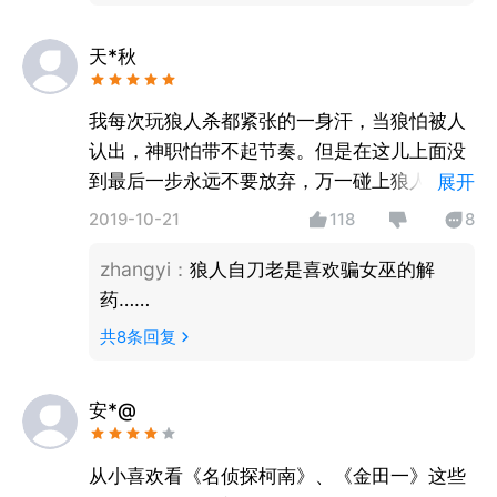
天*秋
我每次玩狼人杀都紧张的一身汗，当狼怕被人
认出，神职怕带不起节奏。但是在这儿上面没
到最后一步永远不要放弃，万一碰上狼人自
展开
刀，身为猎人的你虽被票但是带走另一匹狼大
2019-10-21
118
8
获全胜的精彩对局呢？
zhangyi
：
狼人自刀老是喜欢骗女巫的解
药……
共
8
条回复
安*@
从小喜欢看《名侦探柯南》、《金田一》这些