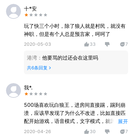
十*安
玩了快三个小时，除了狼人就是村民，就没有
神职，但是有个人总是预言家，呵呵了
2020-05-03
33
7
港湾
：
他要骂的过还会在这里吗
共
6
条回复
我*.
500场喜欢玩白狼王，进房间直接踢，踢到崩
溃，应该早发现了为什么不改进，比如直接匹
配开始游戏，语音模式，文字模式，就因为这
展开
个游戏体验极差
2020-04-26
30
7