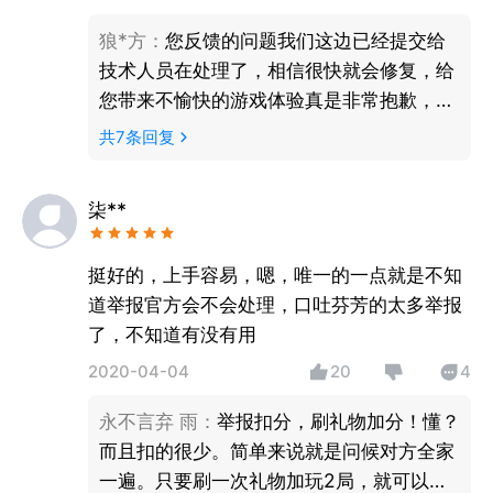
狼*方
：
您反馈的问题我们这边已经提交给
技术人员在处理了，相信很快就会修复，给
您带来不愉快的游戏体验真是非常抱歉，请
您谅解
共
7
条回复
柒**
挺好的，上手容易，嗯，唯一的一点就是不知
道举报官方会不会处理，口吐芬芳的太多举报
了，不知道有没有用
2020-04-04
20
4
永不言弃 雨
：
举报扣分，刷礼物加分！懂？
而且扣的很少。简单来说就是问候对方全家
一遍。只要刷一次礼物加玩2局，就可以