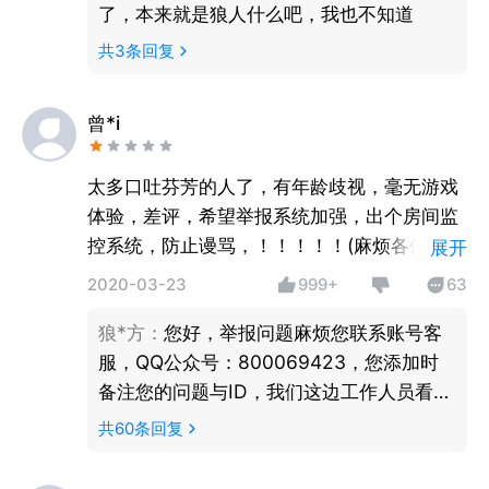
了，本来就是狼人什么吧，我也不知道
共
3
条回复
曾*i
太多口吐芬芳的人了，有年龄歧视，毫无游戏
体验，差评，希望举报系统加强，出个房间监
控系统，防止谩骂，！！！！！(麻烦各位帮忙
展开
顶一下谢谢了)
2020-03-23
999+
63
狼*方
：
您好，举报问题麻烦您联系账号客
服，QQ公众号：800069423，您添加时
备注您的问题与ID，我们这边工作人员看到
后会立刻为您处理的。
共
60
条回复