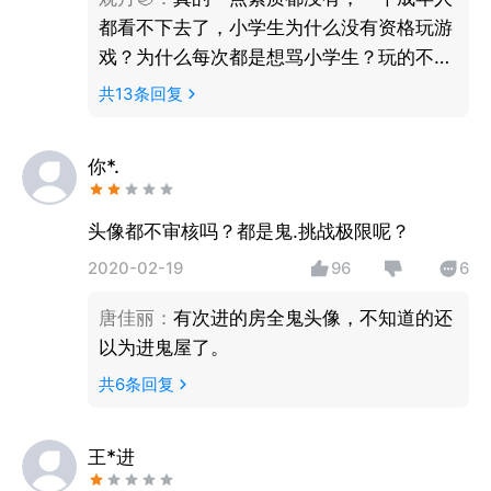
都看不下去了，小学生为什么没有资格玩游
戏？为什么每次都是想骂小学生？玩的不
好，就是小学生嘛，我也真是醉了
共
13
条回复
你*.
头像都不审核吗？都是鬼.挑战极限呢？
2020-02-19
96
6
唐佳丽
：
有次进的房全鬼头像，不知道的还
以为进鬼屋了。
共
6
条回复
王*进