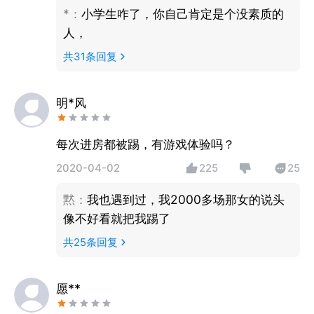
ㅤ*ㅤ
：
小学生咋了，你自己肯定是个没素质的
人，
共
31
条回复
明*风
每次进房都被踢，有游戏体验吗？
2020-04-02
225
25
黙
：
我也遇到过，我2000多场那女的说头
像不好看就把我踢了
共
25
条回复
愿**