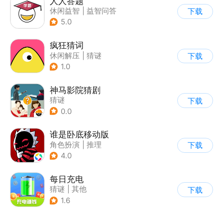
人人答题
休闲益智
|
益智问答
下载
5.0
疯狂猜词
休闲解压
|
猜谜
下载
1.0
神马影院猜剧
猜谜
下载
0.0
谁是卧底移动版
角色扮演
|
推理
下载
|
谁是卧底
4.0
|
非对称竞技
每日充电
猜谜
|
其他
下载
1.6