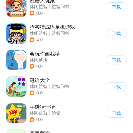
成语大玩家
休闲益智
|
益智问答
下载
|
成语
0.0
抢答猜成语单机游戏
休闲益智
|
益智问答
下载
|
成语
4.9
会玩你画我猜
休闲解压
下载
0.0
谜语大全
休闲益智
|
益智问答
下载
|
猜谜
0.0
字谜猜一猜
休闲益智
|
猜谜
下载
0.0