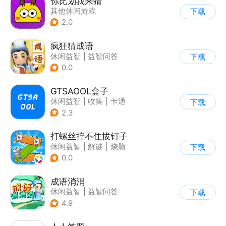
你比划我来猜
其他休闲游戏
下载
|
休闲解压
2.0
疯狂猜成语
休闲益智
|
益智问答
下载
|
成语
|
学习教育
0.0
GTSAOOL盒子
休闲益智
|
收集
|
卡通
下载
2.3
打螺丝拧不住拔钉子
休闲益智
|
解谜
|
烧脑
下载
|
卡通
0.0
成语消消
休闲益智
|
益智问答
下载
|
成语
|
学习教育
4.9