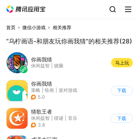
首页
微信小游戏
相关推荐
“乌柠画语-和朋友玩你画我猜”的相关推荐(28)
你画我猜
马上玩
休闲益智
|
烧脑
你画我猜
策略
|
绘画
|
派对游戏
下载
|
卡通
5.0
猜歌王者
休闲益智
|
猜谜
|
音乐
下载
|
益智问答
3.8