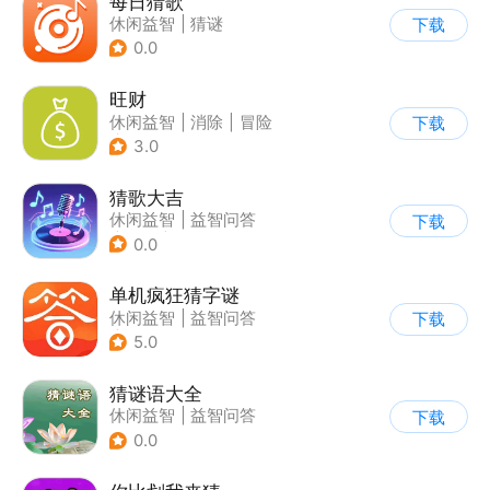
每日猜歌
休闲益智
|
猜谜
下载
0.0
旺财
休闲益智
|
消除
|
冒险
下载
|
卡通
3.0
猜歌大吉
休闲益智
|
益智问答
下载
|
音乐
|
写实
0.0
单机疯狂猜字谜
休闲益智
|
益智问答
下载
|
猜谜
5.0
猜谜语大全
休闲益智
|
益智问答
下载
0.0