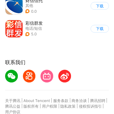
财信信托
其他
下载
0.0
彩信群发
电话/短信
下载
5.0
联系我们
|
|
|
|
|
关于腾讯
About Tencent
服务条款
商务洽谈
腾讯招聘
|
|
|
|
|
腾讯公益
版权所有
用户权限
隐私政策
侵权投诉指引
用户协议