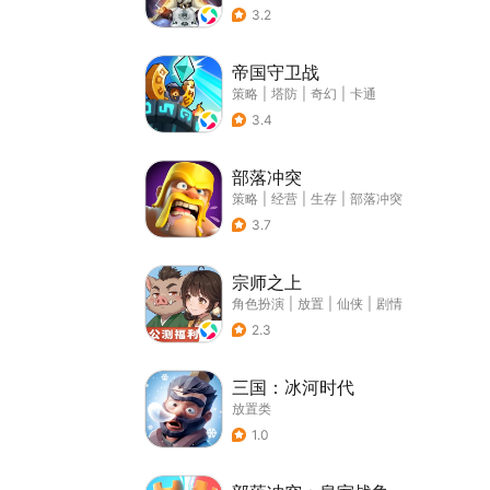
3.2
帝国守卫战
策略
|
塔防
|
奇幻
|
卡通
3.4
部落冲突
策略
|
经营
|
生存
|
部落冲突
3.7
宗师之上
角色扮演
|
放置
|
仙侠
|
剧情
2.3
三国：冰河时代
放置类
1.0