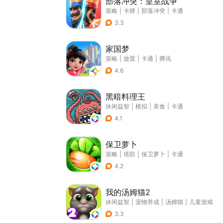
部落冲突：皇室战争
策略
|
卡牌
|
部落冲突
|
卡通
3.3
家国梦
策略
|
放置
|
卡通
|
腾讯
4.6
黑暗料理王
休闲益智
|
模拟
|
美食
|
卡通
4.1
保卫萝卜
策略
|
塔防
|
保卫萝卜
|
卡通
4.2
我的汤姆猫2
休闲益智
|
宠物养成
|
汤姆猫
|
儿童游戏
3.3