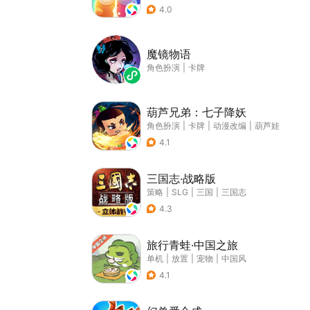
4.0
魔镜物语
角色扮演
|
卡牌
葫芦兄弟：七子降妖
角色扮演
|
卡牌
|
动漫改编
|
葫芦娃
4.1
三国志·战略版
策略
|
SLG
|
三国
|
三国志
4.3
旅行青蛙·中国之旅
单机
|
放置
|
宠物
|
中国风
4.1