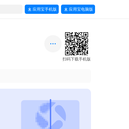
应用宝
手机版
应用宝
电脑版
扫码下载手机版