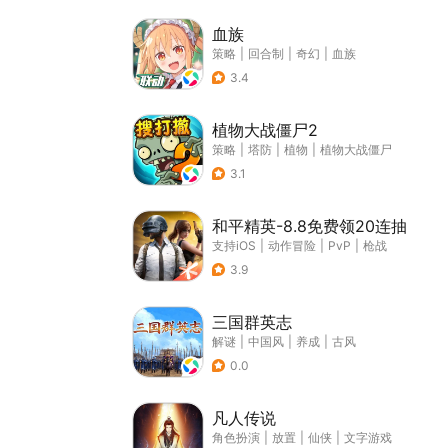
血族
策略
|
回合制
|
奇幻
|
血族
3.4
植物大战僵尸2
策略
|
塔防
|
植物
|
植物大战僵尸
3.1
和平精英-8.8免费领20连抽
支持iOS
|
动作冒险
|
PvP
|
枪战
3.9
三国群英志
解谜
|
中国风
|
养成
|
古风
0.0
凡人传说
角色扮演
|
放置
|
仙侠
|
文字游戏