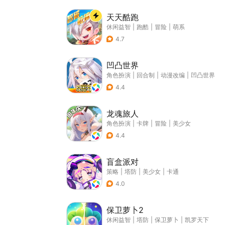
天天酷跑
休闲益智
|
跑酷
|
冒险
|
萌系
4.7
凹凸世界
角色扮演
|
回合制
|
动漫改编
|
凹凸世界
4.4
龙魂旅人
角色扮演
|
卡牌
|
冒险
|
美少女
4.4
盲盒派对
策略
|
塔防
|
美少女
|
卡通
4.0
保卫萝卜2
休闲益智
|
塔防
|
保卫萝卜
|
凯罗天下