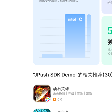
腾讯安全加持，保护你的隐私
给
稳
i
“JPush SDK Demo”的相关推荐(30
顽石英雄
角色扮演
|
养成
|
冒险
|
宠物
0.0