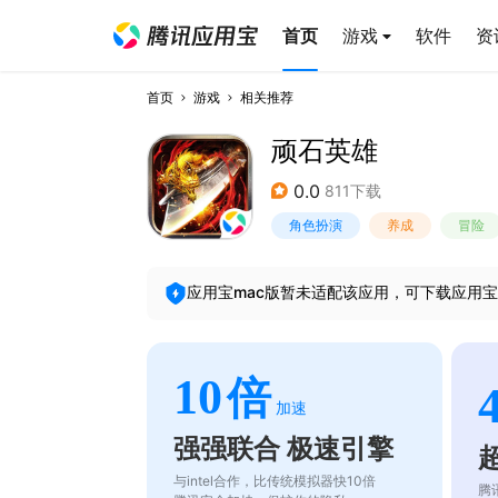
首页
游戏
软件
资
首页
游戏
相关推荐
顽石英雄
0.0
811下载
角色扮演
养成
冒险
应用宝mac版暂未适配该应用，可下载应用宝
10
倍
加速
强强联合 极速引擎
与intel合作，比传统模拟器快10倍
腾