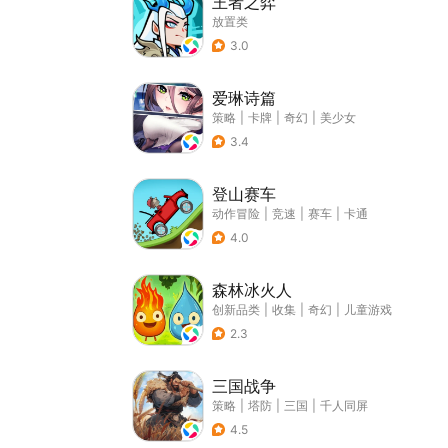
王者之弈
放置类
3.0
爱琳诗篇
策略
|
卡牌
|
奇幻
|
美少女
3.4
登山赛车
动作冒险
|
竞速
|
赛车
|
卡通
4.0
森林冰火人
创新品类
|
收集
|
奇幻
|
儿童游戏
2.3
三国战争
策略
|
塔防
|
三国
|
千人同屏
4.5