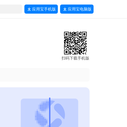
应用宝
手机版
应用宝
电脑版
扫码下载手机版