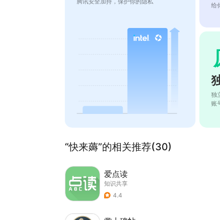
腾讯安全加持，保护你的隐私
给
独
账
“快来薅”的相关推荐(30)
爱点读
知识共享
4.4