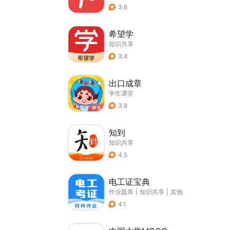
3.6
希望学
知识共享
3.4
出口成章
学生课堂
3.8
知到
知识共享
4.5
电工证宝典
作业题库
|
知识共享
|
其他
4.1