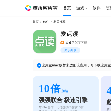
首页
游戏
软件
资
首页
软件
相关推荐
爱点读
4.4
7.0万下载
知识共享
应用宝mac版暂未适配该应用，可下载应用宝
10
倍
加速
强强联合 极速引擎
与intel合作，比传统模拟器快10倍
腾