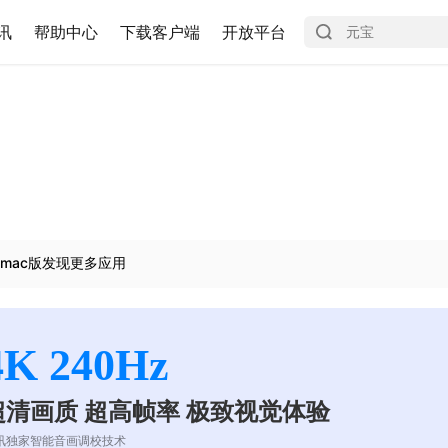
讯
帮助中心
下载客户端
开放平台
mac版发现更多应用
4K 240Hz
超清画质 超高帧率 极致视觉体验
讯独家智能音画调校技术