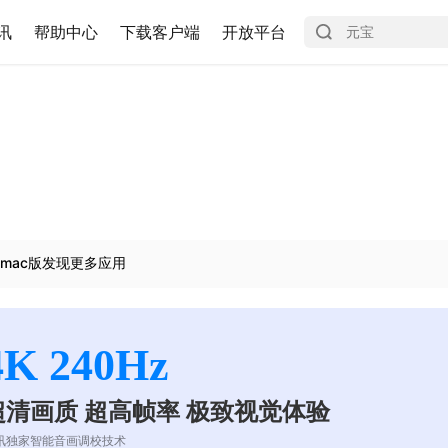
讯
帮助中心
下载客户端
开放平台
mac版发现更多应用
4K 240Hz
超清画质 超高帧率 极致视觉体验
讯独家智能音画调校技术