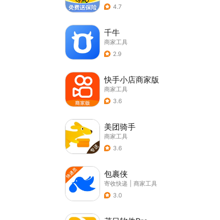
4.7
千牛
商家工具
2.9
快手小店商家版
商家工具
3.6
美团骑手
商家工具
3.6
包裹侠
寄收快递
|
商家工具
3.0