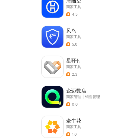
海陆空
商家工具
4.5
风鸟
商家工具
5.0
星驿付
商家工具
2.3
企迈数店
商家管理
|
销售管理
0.0
牵牛花
商家工具
1.0