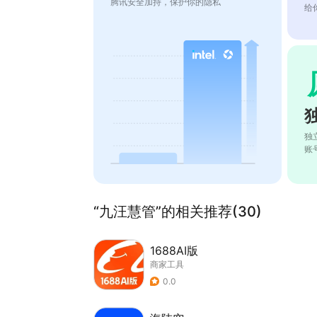
腾讯安全加持，保护你的隐私
给
独
账
“九汪慧管”的相关推荐(30)
1688AI版
商家工具
0.0