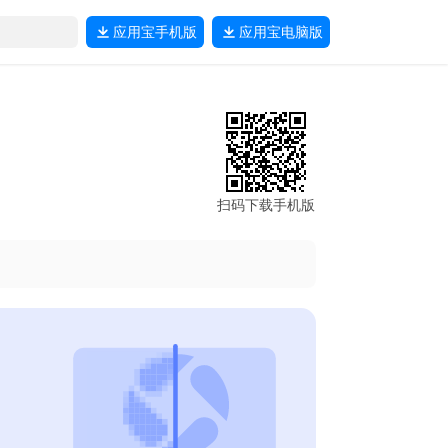
应用宝
手机版
应用宝
电脑版
扫码下载手机版