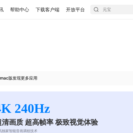
讯
帮助中心
下载客户端
开放平台
mac版发现更多应用
4K 240Hz
超清画质 超高帧率 极致视觉体验
讯独家智能音画调校技术