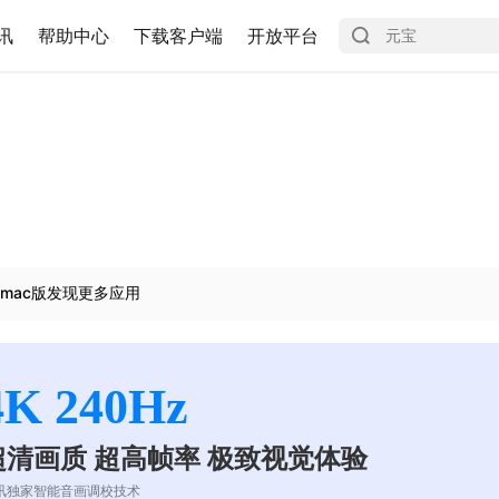
讯
帮助中心
下载客户端
开放平台
mac版发现更多应用
4K 240Hz
超清画质 超高帧率 极致视觉体验
讯独家智能音画调校技术