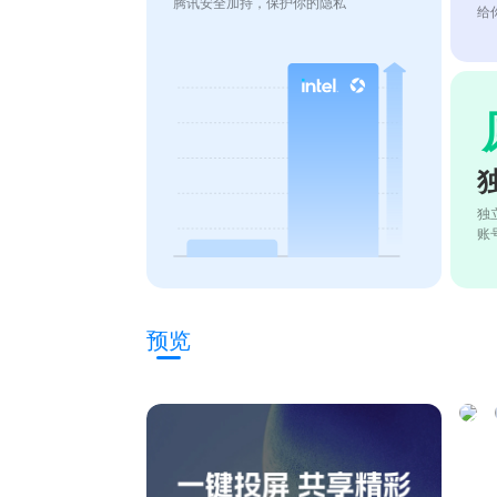
腾讯安全加持，保护你的隐私
给
独
账
预览