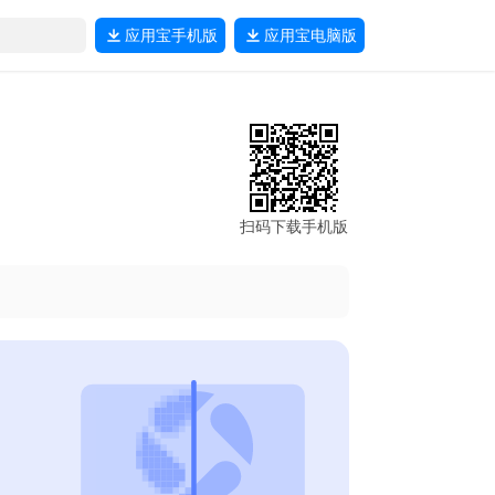
应用宝
手机版
应用宝
电脑版
扫码下载手机版