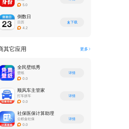
5.0
倒数日
日历
下载
4.2
商其它应用
更多
全民壁纸秀
壁纸
详情
0.0
顺风车主管家
打车拼车
详情
0.0
社保医保计算助理
公积金社保
详情
0.0