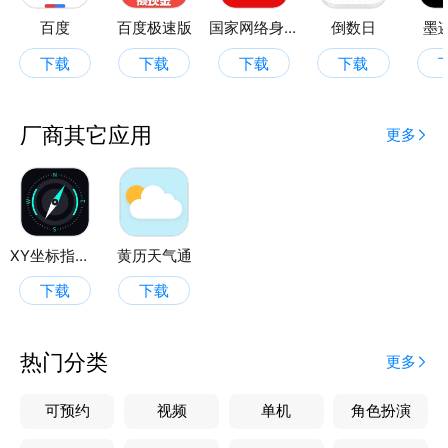
房贷计算器：包括商业、公积金、组合贷，支持查看明
百度
百度极速版
国家网络身份认证
倒数日
墨
细。
下载
下载
下载
下载
摩斯计算器：包括摩斯密码的解密和加密。
天气预报：15日天气预报，空气质量等。
厂商其它应用
更多
XY坐标指南针
黄历天气通
下载
下载
热门分类
更多
可预约
视频
单机
角色扮演