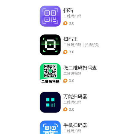
扫码
二维码扫码
0.0
扫码王
二维码扫码
|
扫描识别
3.0
微二维码扫码查
二维码扫码
0.0
万能扫码器
二维码扫码
0.0
手机扫码器
二维码扫码