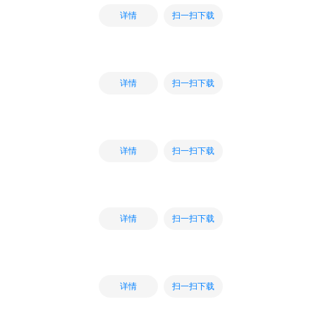
扫一扫下载
详情
扫一扫下载
详情
扫一扫下载
详情
扫一扫下载
详情
扫一扫下载
详情