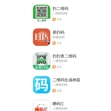
扫二维码
二维码扫码
0.0
易扫码
扫描识别
0.0
扫扫查二维码
二维码扫码
0.0
二维码生成神器
二维码扫码
4.8
晒码汇
二维码扫码