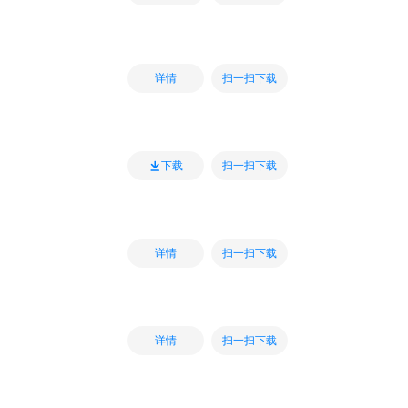
扫一扫下载
详情
扫一扫下载
下载
扫一扫下载
详情
扫一扫下载
详情