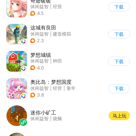
奇迹暖暖
休闲益智
|
经营
下载
|
美少女
|
动漫
4.5
这城有良田
休闲益智
|
建造模拟
下载
|
架空历史
|
古风
2.3
梦想城镇
休闲益智
|
种田
下载
|
田园生活
|
中国风
4.0
奥比岛：梦想国度
休闲益智
|
经营
|
童年
下载
|
萌系
3.8
迷你小矿工
马上玩
休闲益智
|
烧脑