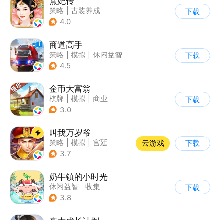
熹妃传
策略
|
古装养成
下载
|
架空历史
|
熹妃传
4.0
商道高手
策略
|
模拟
|
休闲益智
下载
|
收集
4.5
金币大富翁
棋牌
|
模拟
|
商业
下载
|
脑洞
3.0
叫我万岁爷
策略
|
模拟
|
宫廷
云游戏
下载
|
剧情
3.7
奶牛镇的小时光
休闲益智
|
收集
下载
|
像素风
|
养成
3.8