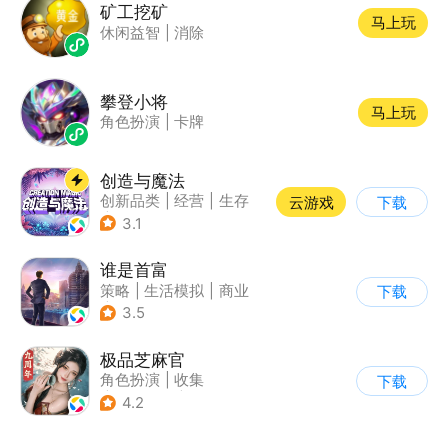
矿工挖矿
马上玩
休闲益智
|
消除
攀登小将
马上玩
角色扮演
|
卡牌
创造与魔法
创新品类
|
经营
|
生存
云游戏
下载
|
开放世界
3.1
谁是首富
策略
|
生活模拟
|
商业
下载
|
写实
3.5
极品芝麻官
角色扮演
|
收集
下载
|
架空历史
|
古风
4.2