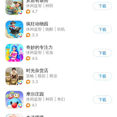
从前有条街
休闲益智
|
种田
下载
|
田园生活
|
古风
4.7
疯狂动物园
休闲益智
|
跑酷
|
街机
下载
|
像素风
3.3
奇妙的专注力
休闲益智
|
化妆
下载
|
宝宝巴士
|
儿童游戏
4.5
时光杂货店
策略
|
模拟
|
商业
下载
|
童年
3.3
摩尔庄园
休闲益智
|
种田
|
奇幻
下载
|
摩尔庄园
4.1