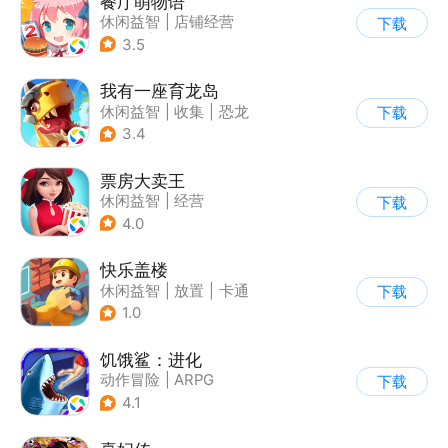
餐厅萌物语
休闲益智
|
店铺经营
下载
|
美食
|
萌系
3.5
我有一座育龙岛
休闲益智
|
收集
|
恐龙
下载
|
宠物养成
3.4
票房大卖王
休闲益智
|
经营
下载
|
演艺圈
|
偶像
4.0
快乐盖楼
休闲益智
|
放置
|
卡通
下载
|
建造
1.0
饥饿鲨：进化
动作冒险
|
ARPG
下载
|
街机
|
饥饿鲨
4.1