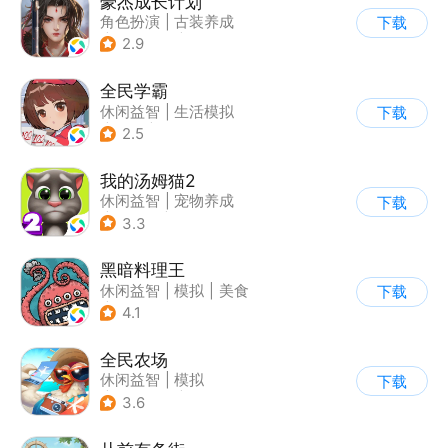
豪杰成长计划
角色扮演
|
古装养成
下载
|
架空历史
|
古风
2.9
全民学霸
休闲益智
|
生活模拟
下载
|
校园
|
卡通
2.5
我的汤姆猫2
休闲益智
|
宠物养成
下载
|
汤姆猫
|
儿童游戏
3.3
黑暗料理王
休闲益智
|
模拟
|
美食
下载
|
卡通
4.1
全民农场
休闲益智
|
模拟
下载
|
田园生活
|
卡通
3.6