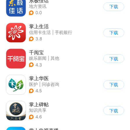
东极佳话
地方资讯
下载
0.0
掌上生活
信用卡生活
|
手机银行
下载
3.8
千阅宝
娱乐新闻
|
其他
下载
|
业务咨询办理
4.3
掌上华医
医护
|
问诊咨询
下载
4.5
掌上碑帖
知识共享
下载
4.6