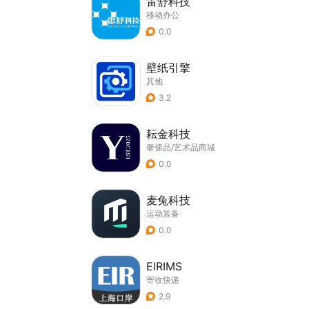
雷舒科技
移动办公
0.0
壁纸引擎
其他
3.2
耘金科技
奢侈品/艺术品商城
0.0
麦兔科技
运动装备
0.0
EIRIMS
寄收快递
2.9