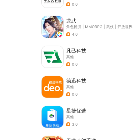
0.0
龙武
角色扮演
|
MMORPG
|
武侠
|
开放世界
4.0
凡己科技
其他
0.0
德迅科技
其他
0.0
星捷优选
其他
3.0