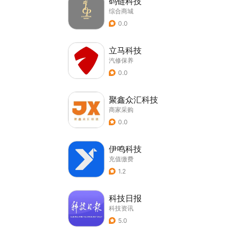
码链科技
综合商城
0.0
立马科技
汽修保养
0.0
聚鑫众汇科技
商家采购
0.0
伊鸣科技
充值缴费
1.2
科技日报
科技资讯
5.0