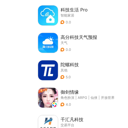
科技生活 Pro
智能家居
0.0
高分科技天气预报
天气
0.0
陀螺科技
其他
5.0
御剑情缘
角色扮演
|
ARPG
|
仙侠
|
开放世界
4.0
千汇凡科技
交易平台