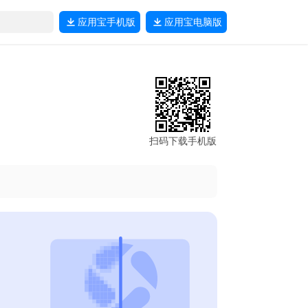
应用宝
手机版
应用宝
电脑版
扫码下载手机版