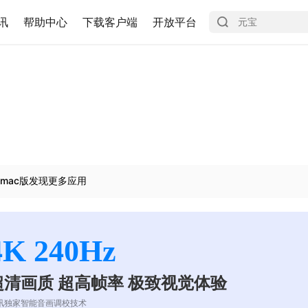
讯
帮助中心
下载客户端
开放平台
mac版发现更多应用
4K 240Hz
超清画质 超高帧率 极致视觉体验
讯独家智能音画调校技术