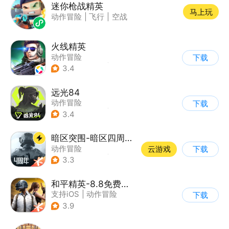
迷你枪战精英
马上玩
动作冒险
|
飞行
|
空战
火线精英
动作冒险
下载
|
第一人称射击
|
枪战
3.4
|
写实
远光84
动作冒险
下载
|
第一人称射击
|
枪战
3.4
|
战术竞技
暗区突围-暗区四周年开启
动作冒险
云游戏
下载
|
第一人称射击
|
枪战
3.3
|
逃离塔科夫
和平精英-8.8免费领20连抽
支持iOS
|
动作冒险
下载
|
PvP
|
枪战
3.9