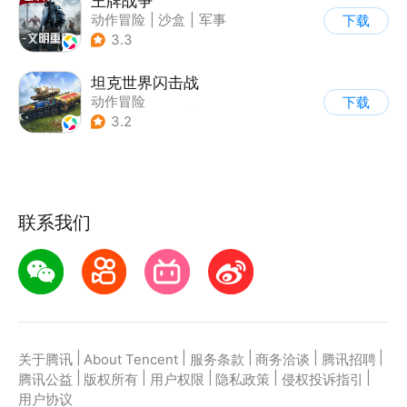
王牌战争
动作冒险
|
沙盒
|
军事
下载
|
开放世界
3.3
坦克世界闪击战
动作冒险
下载
|
第三人称射击
|
二战
3.2
|
战术竞技
联系我们
|
|
|
|
|
关于腾讯
About Tencent
服务条款
商务洽谈
腾讯招聘
|
|
|
|
|
腾讯公益
版权所有
用户权限
隐私政策
侵权投诉指引
用户协议