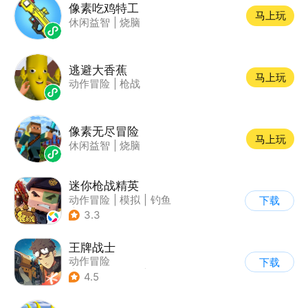
像素吃鸡特工
马上玩
休闲益智
|
烧脑
逃避大香蕉
马上玩
动作冒险
|
枪战
像素无尽冒险
马上玩
休闲益智
|
烧脑
迷你枪战精英
动作冒险
|
模拟
|
钓鱼
下载
|
童年
3.3
王牌战士
动作冒险
下载
|
第一人称射击
|
枪战
4.5
|
5v5