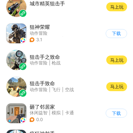
城市精英狙击手
马上玩
狙神荣耀
动作冒险
下载
|
第一人称射击
|
枪战
3.1
|
写实
狙击手之致命
马上玩
动作冒险
|
枪战
狙击手致命
马上玩
动作冒险
|
飞行
|
空战
砸了邻居家
休闲益智
|
模拟
|
卡通
下载
|
动作冒险
0.0