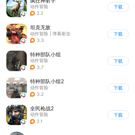
疯狂神射手
动作冒险
下载
|
第一人称射击
|
枪战
2.2
|
写实
坦克无敌
动作冒险
|
弹幕射击
下载
|
坦克
|
卡通
3.3
特种部队小组
动作冒险
下载
|
第一人称射击
|
枪战
3.7
|
写实
特种部队小组2
动作冒险
下载
|
第一人称射击
|
枪战
3.2
|
写实
全民枪战2
动作冒险
下载
|
第一人称射击
|
枪战
2.1
|
二次元