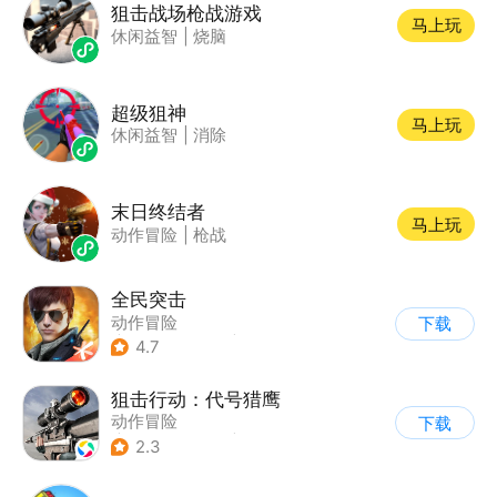
狙击战场枪战游戏
马上玩
休闲益智
|
烧脑
超级狙神
马上玩
休闲益智
|
消除
末日终结者
马上玩
动作冒险
|
枪战
全民突击
动作冒险
下载
|
第三人称射击
|
枪战
4.7
|
战术竞技
狙击行动：代号猎鹰
动作冒险
下载
|
第一人称射击
|
枪战
2.3
|
写实