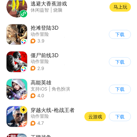
逃避大香蕉游戏
马上玩
休闲益智
|
烧脑
抢滩登陆3D
动作冒险
下载
|
第一人称射击
|
枪战
3.9
|
抢滩登陆
僵尸前线3D
动作冒险
下载
|
第三人称射击
|
末日
2.9
|
写实
高能英雄
支持iOS
|
角色扮演
下载
|
第三人称射击
|
科幻
4.0
穿越火线-枪战王者
动作冒险
云游戏
下载
|
第一人称射击
|
枪战
4.7
|
穿越火线