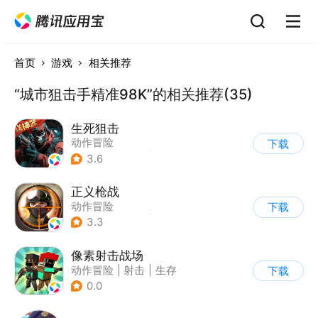
首页
游戏
相关推荐
“城市狙击手精准98K”的相关推荐(35)
生死狙击
动作冒险
下载
|
第一人称射击
|
枪战
3.6
|
战术竞技
正义枪战
动作冒险
下载
|
第一人称射击
|
枪战
3.3
|
战术竞技
像素射击战场
动作冒险
|
射击
|
生存
下载
|
像素风
0.0