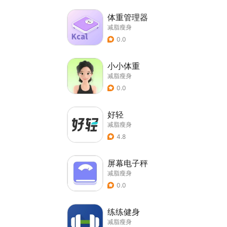
体重管理器
减脂瘦身
0.0
小小体重
减脂瘦身
0.0
好轻
减脂瘦身
4.8
屏幕电子秤
减脂瘦身
0.0
练练健身
减脂瘦身