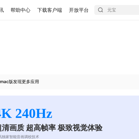
讯
帮助中心
下载客户端
开放平台
mac版发现更多应用
4K 240Hz
超清画质 超高帧率 极致视觉体验
讯独家智能音画调校技术