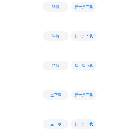
扫一扫下载
详情
扫一扫下载
详情
扫一扫下载
详情
扫一扫下载
下载
扫一扫下载
下载