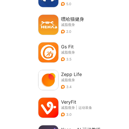
5.0
嘿哈猫健身
减脂瘦身
2.0
Gs Fit
减脂瘦身
3.5
Zepp Life
减脂瘦身
3.4
VeryFit
减脂瘦身
|
运动装备
3.0