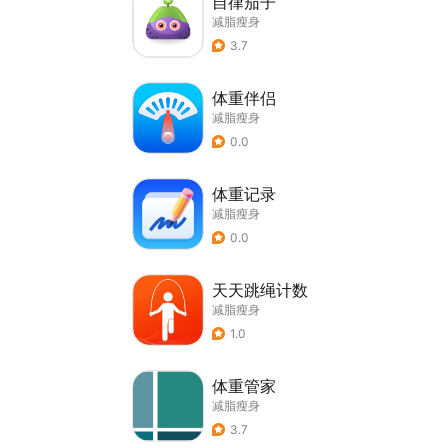
自律茄子
减脂瘦身
3.7
体重伴侣
减脂瘦身
0.0
体重记录
减脂瘦身
0.0
天天跳绳计数
减脂瘦身
1.0
体重管家
减脂瘦身
3.7