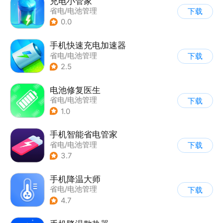
充电小管家
省电/电池管理
下载
0.0
手机快速充电加速器
省电/电池管理
下载
2.5
电池修复医生
省电/电池管理
下载
1.0
手机智能省电管家
省电/电池管理
下载
3.7
手机降温大师
省电/电池管理
下载
4.7