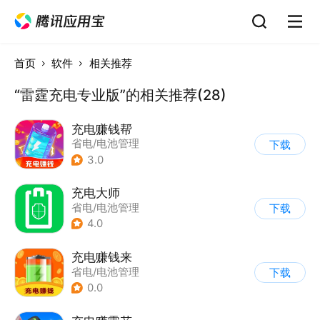
首页
软件
相关推荐
“雷霆充电专业版”的相关推荐(28)
充电赚钱帮
省电/电池管理
下载
3.0
充电大师
省电/电池管理
下载
4.0
充电赚钱来
省电/电池管理
下载
0.0