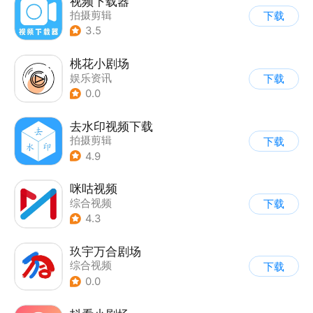
视频下载器
拍摄剪辑
下载
3.5
桃花小剧场
娱乐资讯
下载
0.0
去水印视频下载
拍摄剪辑
下载
4.9
咪咕视频
综合视频
下载
4.3
玖宇万合剧场
综合视频
下载
0.0