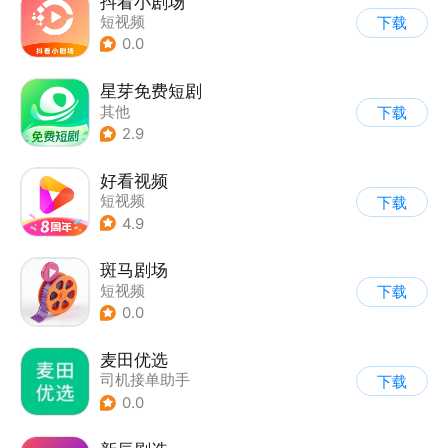
抖看小剧场
短视频
下载
0.0
星芽免费短剧
其他
下载
2.9
好看视频
短视频
下载
4.9
斑马剧场
短视频
下载
0.0
麦田优选
司机接单助手
下载
0.0