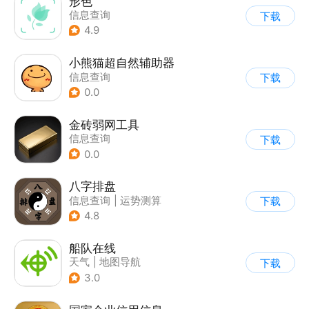
形色
信息查询
下载
|
图片分享社区
4.9
小熊猫超自然辅助器
信息查询
下载
0.0
金砖弱网工具
信息查询
下载
0.0
八字排盘
信息查询
|
运势测算
下载
4.8
船队在线
天气
|
地图导航
下载
|
信息查询
3.0