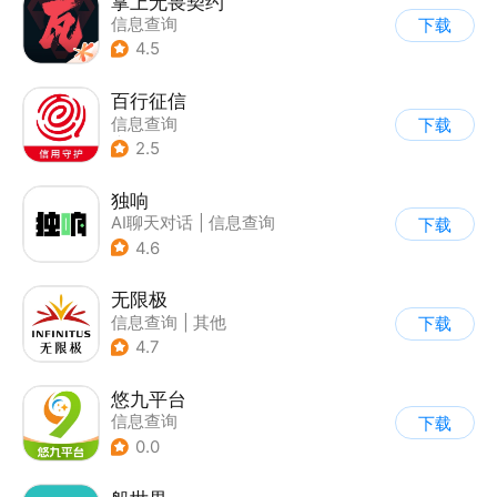
掌上无畏契约
信息查询
下载
4.5
百行征信
信息查询
下载
|
业务咨询办理
2.5
|
政企业务
独响
AI聊天对话
|
信息查询
下载
4.6
无限极
信息查询
|
其他
下载
4.7
悠九平台
信息查询
下载
0.0