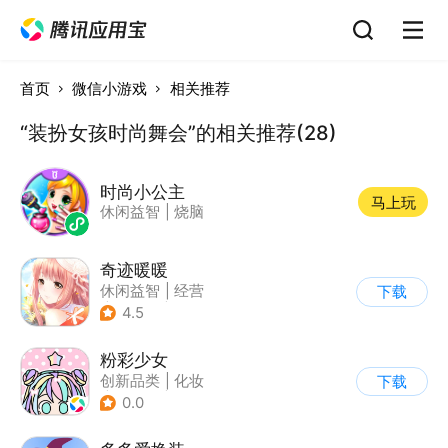
首页
微信小游戏
相关推荐
“装扮女孩时尚舞会”的相关推荐(28)
时尚小公主
马上玩
休闲益智
|
烧脑
奇迹暖暖
休闲益智
|
经营
下载
|
美少女
|
动漫
4.5
粉彩少女
创新品类
|
化妆
下载
|
女性向
|
卡通
0.0