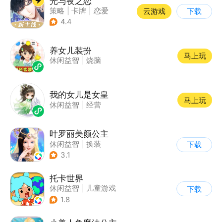
光与夜之恋
策略
|
卡牌
|
恋爱
云游戏
下载
|
乙女
4.4
养女儿装扮
马上玩
休闲益智
|
烧脑
我的女儿是女皇
马上玩
休闲益智
|
经营
叶罗丽美颜公主
休闲益智
|
换装
下载
|
动漫改编
3.1
|
精灵梦叶罗丽
托卡世界
休闲益智
|
儿童游戏
下载
1.8