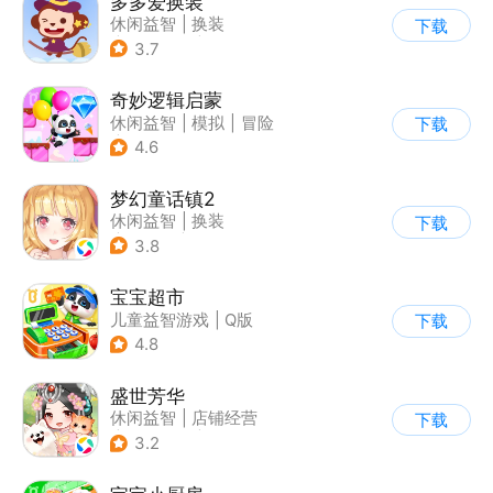
多多爱换装
休闲益智
|
换装
下载
|
儿童游戏
|
卡通
3.7
奇妙逻辑启蒙
休闲益智
|
模拟
|
冒险
下载
|
宝宝巴士
4.6
梦幻童话镇2
休闲益智
|
换装
下载
|
女性向
|
二次元
3.8
宝宝超市
儿童益智游戏
|
Q版
下载
4.8
盛世芳华
休闲益智
|
店铺经营
下载
|
架空历史
|
女性向
3.2