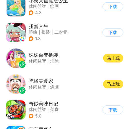
小美人鱼魔法公主
休闲益智
|
绘画
下载
|
儿童游戏
|
填色
4.3
扭蛋人生
策略
|
换装
|
二次元
下载
|
休闲益智
1.3
珠珠百变换装
马上玩
休闲益智
|
消除
吃播美食家
马上玩
休闲益智
|
烧脑
奇妙美味日记
休闲益智
|
美食
下载
|
宝宝巴士
|
学习教育
5.0