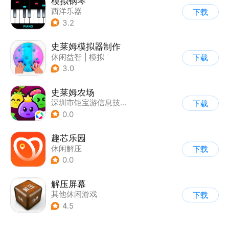
模拟钢琴
西洋乐器
下载
3.2
史莱姆模拟器制作
休闲益智
|
模拟
下载
|
史莱姆
|
卡通
3.0
史莱姆农场
深圳市钜宝游信息技术有限公司
下载
0.0
趣芯乐园
休闲解压
下载
0.0
解压屏幕
其他休闲游戏
下载
|
休闲解压
|
功能游戏
4.5