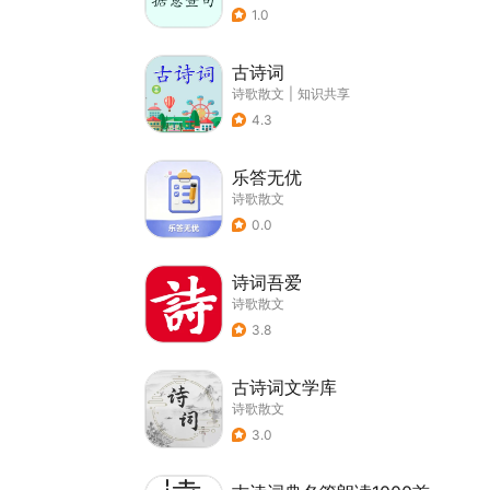
1.0
古诗词
诗歌散文
|
知识共享
4.3
乐答无优
诗歌散文
0.0
诗词吾爱
诗歌散文
3.8
古诗词文学库
诗歌散文
3.0