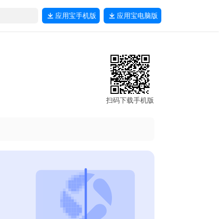
应用宝
手机版
应用宝
电脑版
扫码下载手机版