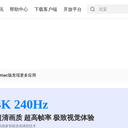
讯
帮助中心
下载客户端
开放平台
mac版发现更多应用
4K 240Hz
超清画质 超高帧率 极致视觉体验
讯独家智能音画调校技术