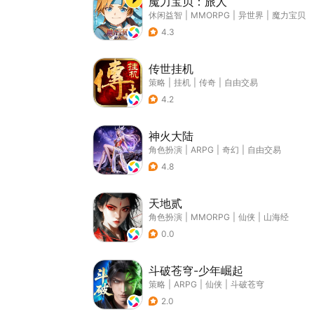
魔力宝贝：旅人
休闲益智
|
MMORPG
|
异世界
|
魔力宝贝
4.3
传世挂机
策略
|
挂机
|
传奇
|
自由交易
4.2
神火大陆
角色扮演
|
ARPG
|
奇幻
|
自由交易
4.8
天地贰
角色扮演
|
MMORPG
|
仙侠
|
山海经
0.0
斗破苍穹-少年崛起
策略
|
ARPG
|
仙侠
|
斗破苍穹
2.0