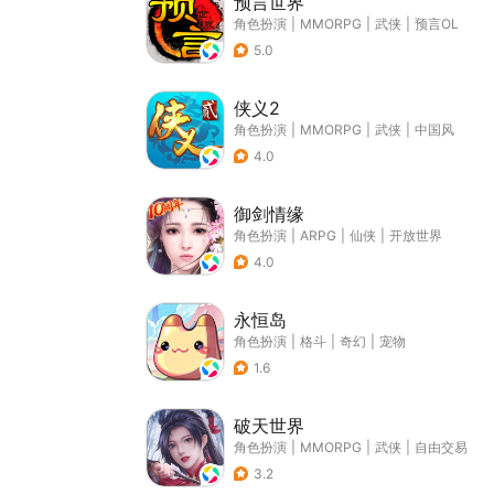
预言世界
角色扮演
|
MMORPG
|
武侠
|
预言OL
5.0
侠义2
角色扮演
|
MMORPG
|
武侠
|
中国风
4.0
御剑情缘
角色扮演
|
ARPG
|
仙侠
|
开放世界
4.0
永恒岛
角色扮演
|
格斗
|
奇幻
|
宠物
1.6
破天世界
角色扮演
|
MMORPG
|
武侠
|
自由交易
3.2