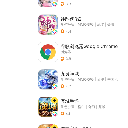
3.3
神雕侠侣2
角色扮演
|
MMORPG
|
武侠
|
金庸
4.4
谷歌浏览器Google Chrome
浏览器
3.8
九灵神域
角色扮演
|
MMORPG
|
仙侠
|
中国风
4.2
魔域手游
角色扮演
|
格斗
|
奇幻
|
魔域
4.1