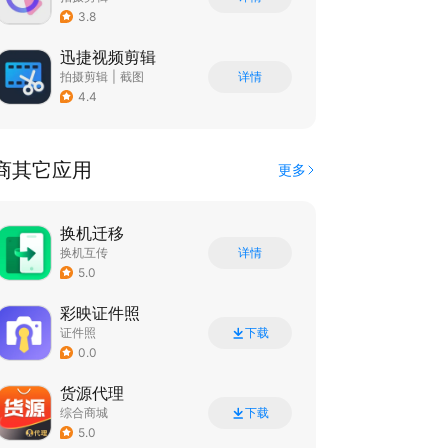
3.8
迅捷视频剪辑
拍摄剪辑
|
截图
详情
4.4
商其它应用
更多
换机迁移
换机互传
详情
5.0
彩映证件照
证件照
下载
0.0
货源代理
综合商城
下载
5.0