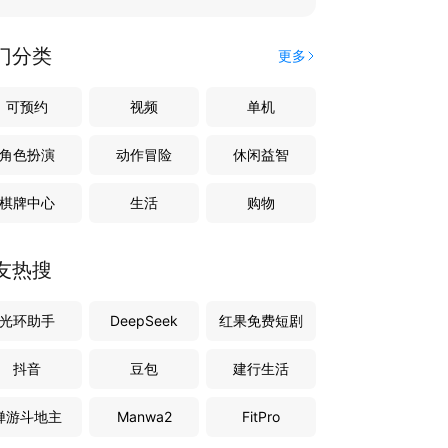
门分类
更多
可预约
视频
单机
角色扮演
动作冒险
休闲益智
棋牌中心
生活
购物
友热搜
光环助手
DeepSeek
红果免费短剧
抖音
豆包
建行生活
禅游斗地主
Manwa2
FitPro