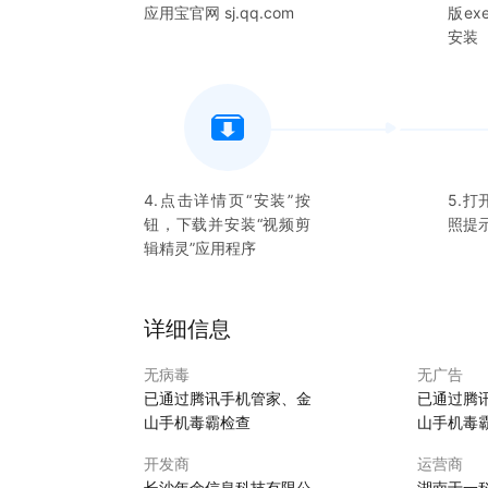
应用宝官网 sj.qq.com
版e
安装
4.点击详情页“安装”按
5.打
钮，下载并安装“
视频剪
照提
辑精灵
”应用程序
详细信息
无病毒
无广告
已通过腾讯手机管家、金
已通过腾
山手机毒霸检查
山手机毒
开发商
运营商
长沙年余信息科技有限公
湖南于一