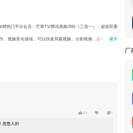
加赠热门平台会员：芒果TV/腾讯视频/B站（三选一），超值双重
作、视频美化领域，可以快速剪裁视频、分割视频，还有视频变
展开
净易辨识，操作简单快上手，一秒让你的短视频“变身”。还可以
厂
效任你选。
54
1
不再平庸。
，只待为你的视频提供别样质感。
！忽悠人的