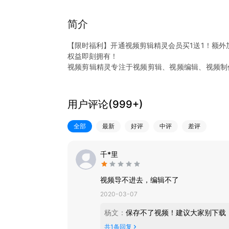
简介
【限时福利】开通视频剪辑精灵会员买1送1！额外
权益即刻拥有！
视频剪辑精灵专注于视频剪辑、视频编辑、视频制
速、视频倒放、音频剪辑、音频提取等功能，界面干
为您的视频添加滤镜、字幕、配音，音乐
用户评论(
999+
)
[功能介绍]
——视频剪辑，视频编辑，打造您的专属vlog
全部
最新
好评
中评
差评
·多种视频比例，百种颜色背景自定义。
·炫酷视频转场特效，交叉、闪黑、擦除等五十种特
——视频美化，趣味贴纸，让您的视频与众不同
千*里
·多种风格贴纸特效，个性十足，由你心情而定。
·超多的视频字幕，文本字体，总有一款适合你。
视频导不进去，编辑不了
——大片模板，高端滤镜，您也能成为“超级网红”
2020-03-07
·艺术只需轻轻一点，要时尚更要个性，让你的生活
·专业风格滤镜，一键轻松美颜，让生活一秒变大片
杨文
：
保存不了视频！建议大家别下载
共
1
条回复