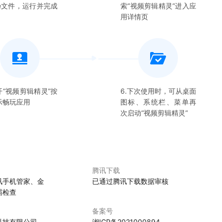
xe文件，运行并完成
索“
视频剪辑精灵
”进入应
用详情页
开“
视频剪辑精灵
”按
6.下次使用时，可从桌面
示畅玩应用
图标、系统栏、菜单再
次启动“
视频剪辑精灵
”
腾讯下载
讯手机管家、金
已通过腾讯下载数据审核
霸检查
备案号
科技有限公司
湘ICP备2021000894