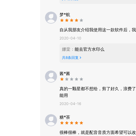
梦*航
自从我朋友介绍我使用这一款软件后，我
2020-04-10
娜棠
：
能去官方水印么
共
8
条回复
酱*酱
真的一颗星都不想给，剪了好久，浪费了
能用
2020-04-16
糖*茶
很棒很棒，就是配音音质方面希望可以改