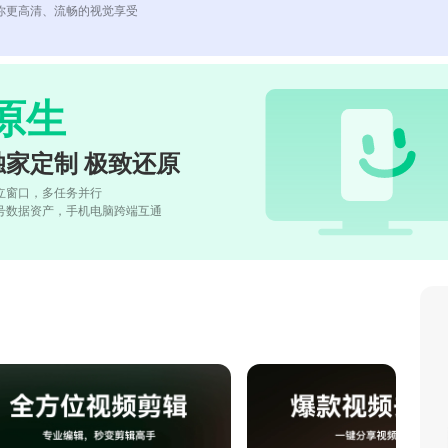
你更高清、流畅的视觉享受
原生
独家定制 极致还原
立窗口，多任务并行
号数据资产，手机电脑跨端互通