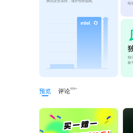
腾讯安全加持，保护你的隐私
给
独
账
999+
预览
评论