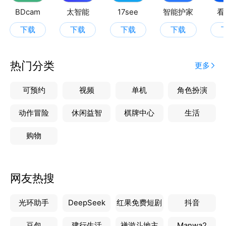
BDcam
太智能
17see
智能护家
看
下载
下载
下载
下载
热门分类
更多
可预约
视频
单机
角色扮演
动作冒险
休闲益智
棋牌中心
生活
购物
网友热搜
光环助手
DeepSeek
红果免费短剧
抖音
豆包
建行生活
禅游斗地主
Manwa2