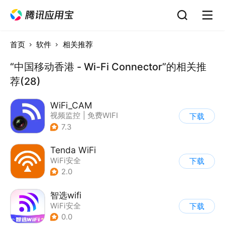
首页
软件
相关推荐
“中国移动香港 - Wi-Fi Connector”的相关推
荐(28)
WiFi_CAM
视频监控
|
免费WIFI
下载
7.3
Tenda WiFi
WiFi安全
下载
2.0
智选wifi
WiFi安全
下载
0.0