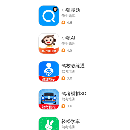
小猿搜题
作业题库
4.6
小猿AI
作业题库
4.5
驾校教练通
驾考培训
0.0
驾考模拟3D
驾考培训
3.6
轻松学车
驾考培训