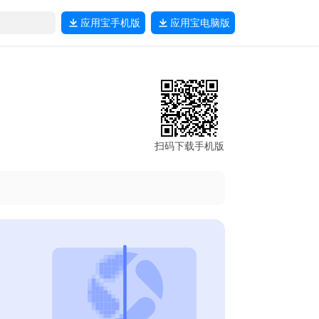
应用宝
手机版
应用宝
电脑版
扫码下载手机版