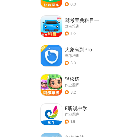
0.0
驾考宝典科目一
驾考培训
5.0
大象驾到Pro
驾考培训
3.0
轻松练
作业题库
3.2
E听说中学
作业题库
1.6