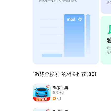
腾讯安全加持，保护你的隐私
给
独
账
“教练全搜索”的相关推荐(30)
驾考宝典
驾考培训
4.8