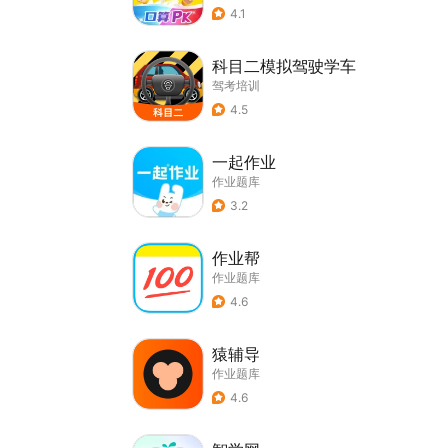
4.1
科目二模拟驾驶学车
驾考培训
4.5
一起作业
作业题库
3.2
作业帮
作业题库
4.6
猿辅导
作业题库
4.6