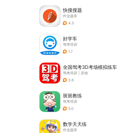
快搜搜题
作业题库
4.3
好学车
驾考培训
1.7
全国驾考3D考场模拟练车
驾考培训
|
其他
3.6
斑斑教练
驾考培训
5.0
数学天天练
作业题库