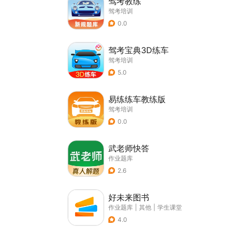
驾考教练
驾考培训
0.0
驾考宝典3D练车
驾考培训
5.0
易练练车教练版
驾考培训
0.0
武老师快答
作业题库
2.6
好未来图书
作业题库
|
其他
|
学生课堂
4.0