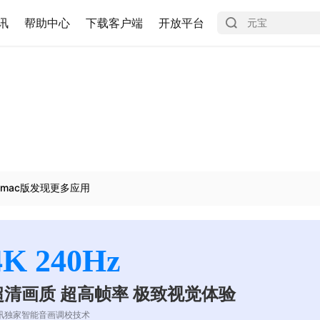
讯
帮助中心
下载客户端
开放平台
mac版发现更多应用
4K 240Hz
超清画质 超高帧率 极致视觉体验
讯独家智能音画调校技术