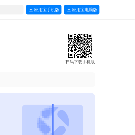
应用宝
手机版
应用宝
电脑版
扫码下载手机版