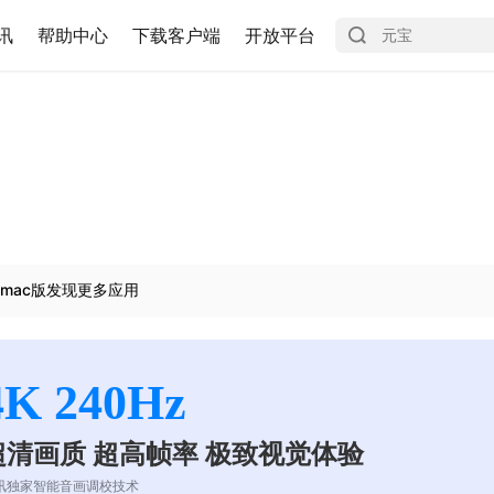
讯
帮助中心
下载客户端
开放平台
mac版发现更多应用
4K 240Hz
超清画质 超高帧率 极致视觉体验
讯独家智能音画调校技术