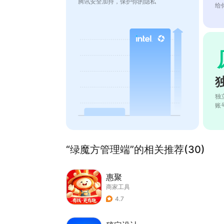
腾讯安全加持，保护你的隐私
给
独
账
“绿魔方管理端”的相关推荐(30)
惠聚
商家工具
4.7