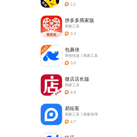
2.2
拼多多商家版
商家工具
3.3
包裹侠
寄收快递
|
商家工具
3.0
微店店长版
商家工具
4.6
易拓客
商家工具
|
商家管理
4.7