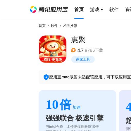
首页
游戏
软件
资
首页
软件
相关推荐
惠聚
4.7
9765下载
商家工具
应用宝mac版暂未适配该应用，可下载应用宝
10
倍
加速
强强联合 极速引擎
与intel合作，比传统模拟器快10倍
腾