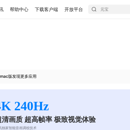
讯
帮助中心
下载客户端
开放平台
mac版发现更多应用
4K 240Hz
超清画质 超高帧率 极致视觉体验
讯独家智能音画调校技术