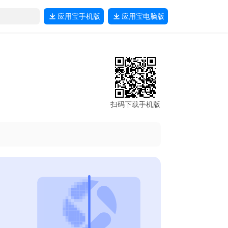
应用宝
手机版
应用宝
电脑版
扫码下载手机版