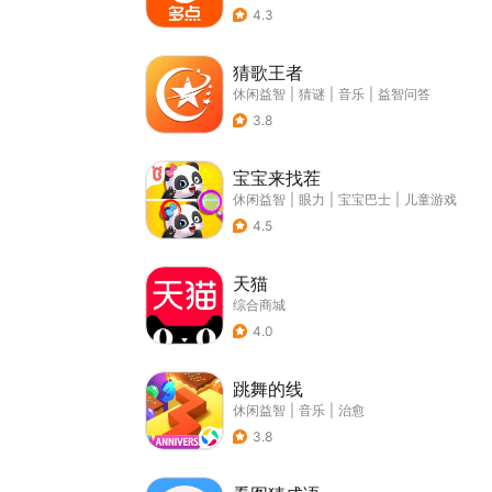
4.3
猜歌王者
休闲益智
|
猜谜
|
音乐
|
益智问答
3.8
宝宝来找茬
休闲益智
|
眼力
|
宝宝巴士
|
儿童游戏
4.5
天猫
综合商城
4.0
跳舞的线
休闲益智
|
音乐
|
治愈
3.8