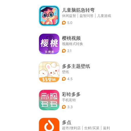
儿童脑筋急转弯
休闲益智
|
益智问答
|
儿童游戏
5.0
樱桃视频
视频格式转换
2.1
多多主题壁纸
壁纸
4.5
彩铃多多
手机彩铃
3.3
多点
超市/便利店
|
生鲜/买菜
|
返利