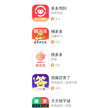
多多驾到
驾考培训
4.2
橘多多
兴趣学习
0.0
桃多多
其他
0.0
我脑厉害了
休闲益智
|
益智问答
4.9
天天猜字谜
休闲益智
|
猜谜