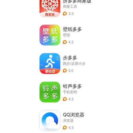
拼多多商家版
商家工具
3.3
壁纸多多
壁纸
4.2
步多多
跑步/走路计步
5.0
铃声多多
手机彩铃
4.5
QQ浏览器
浏览器
4.3