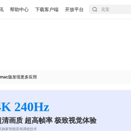
讯
帮助中心
下载客户端
开放平台
mac版发现更多应用
4K 240Hz
超清画质 超高帧率 极致视觉体验
讯独家智能音画调校技术