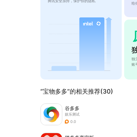
腾讯安全加持，保护你的隐私
给
独
账
“宝物多多”的相关推荐(30)
谷多多
娱乐测试
0.0