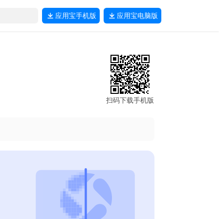
应用宝
手机版
应用宝
电脑版
扫码下载手机版