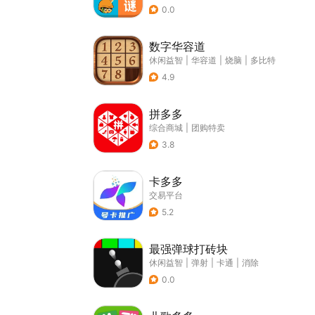
0.0
数字华容道
休闲益智
|
华容道
|
烧脑
|
多比特
4.9
拼多多
综合商城
|
团购特卖
3.8
卡多多
交易平台
5.2
最强弹球打砖块
休闲益智
|
弹射
|
卡通
|
消除
0.0