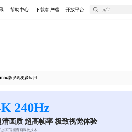
讯
帮助中心
下载客户端
开放平台
mac版发现更多应用
4K 240Hz
超清画质 超高帧率 极致视觉体验
讯独家智能音画调校技术