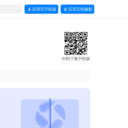
应用宝
手机版
应用宝
电脑版
扫码下载手机版