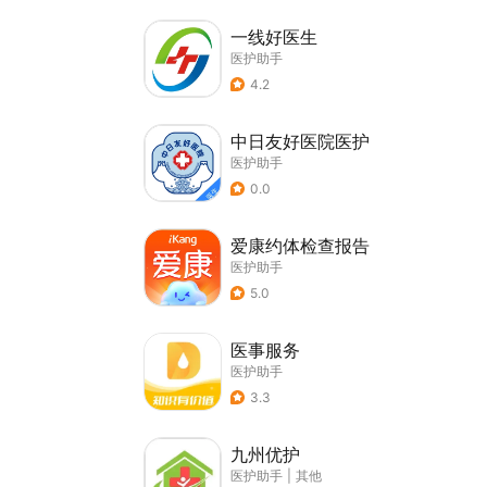
一线好医生
医护助手
4.2
中日友好医院医护
医护助手
0.0
爱康约体检查报告
医护助手
5.0
医事服务
医护助手
3.3
九州优护
医护助手
|
其他