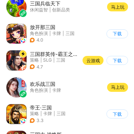
三国兵临天下
马上玩
休闲益智
|
创新品类
放开那三国
角色扮演
|
卡牌
|
三国
下载
|
Q版
4.0
三国群英传-霸王之业
策略
|
SLG
|
三国
云游戏
下载
|
中国风
4.7
欢乐战三国
马上玩
角色扮演
|
卡牌
帝王·三国
策略
|
卡牌
|
三国
下载
|
中国风
3.3