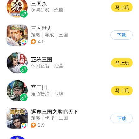
三国杀
马上玩
休闲益智
|
烧脑
三国世界
策略
|
养成
|
三国
下载
|
中国风
4.9
正统三国
马上玩
休闲益智
|
经营
宫三国
马上玩
角色扮演
|
卡牌
逐鹿三国之君临天下
策略
|
卡牌
|
三国
下载
|
中国风
2.9