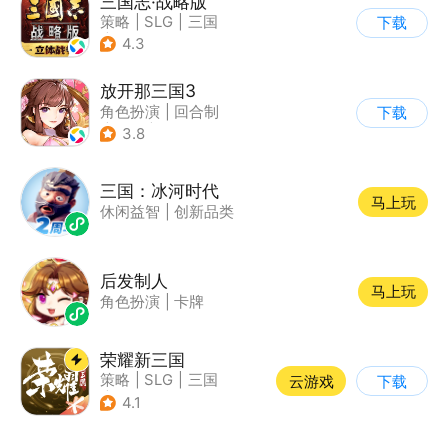
三国志·战略版
策略
|
SLG
|
三国
下载
|
三国志
4.3
放开那三国3
角色扮演
|
回合制
下载
|
三国
|
卡通
3.8
三国：冰河时代
马上玩
休闲益智
|
创新品类
后发制人
马上玩
角色扮演
|
卡牌
荣耀新三国
策略
|
SLG
|
三国
云游戏
下载
|
中国风
4.1