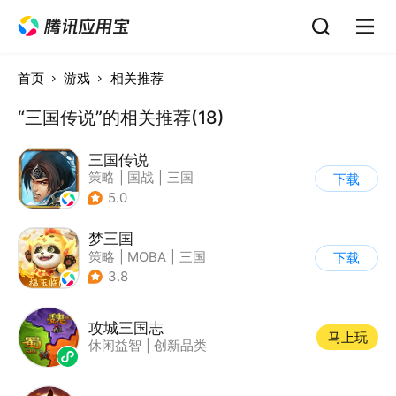
首页
游戏
相关推荐
“三国传说”的相关推荐(18)
三国传说
策略
|
国战
|
三国
下载
|
中国风
5.0
梦三国
策略
|
MOBA
|
三国
下载
|
中国风
3.8
攻城三国志
马上玩
休闲益智
|
创新品类