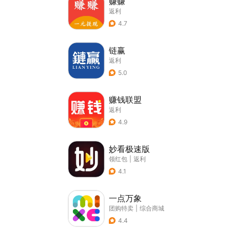
赚赚
返利
4.7
链赢
返利
5.0
赚钱联盟
返利
4.9
妙看极速版
领红包
|
返利
4.1
一点万象
团购特卖
|
综合商城
4.4