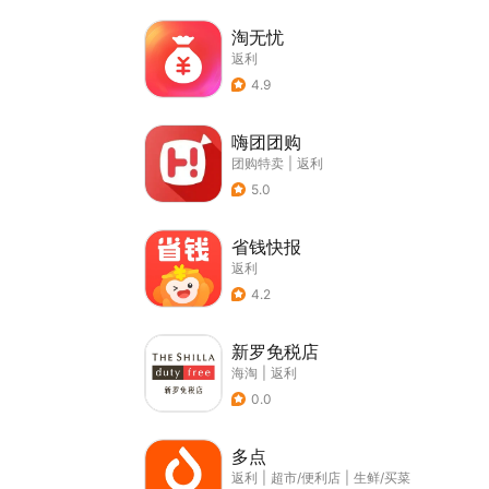
淘无忧
返利
4.9
嗨团团购
团购特卖
|
返利
5.0
省钱快报
返利
4.2
新罗免税店
海淘
|
返利
0.0
多点
返利
|
超市/便利店
|
生鲜/买菜