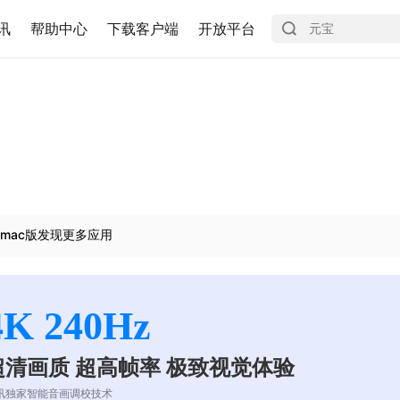
讯
帮助中心
下载客户端
开放平台
mac版发现更多应用
4K 240Hz
超清画质 超高帧率 极致视觉体验
讯独家智能音画调校技术