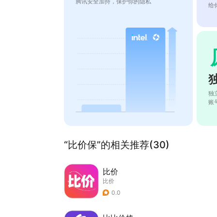
腾讯安全加持，保护你的隐私
给
独
账
“比价保”的相关推荐(30)
比价
比价
0.0