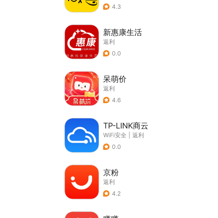
4.3
新惠康生活
返利
0.0
呆萌价
返利
4.6
TP-LINK商云
WiFi安全
|
返利
0.0
京粉
返利
4.2