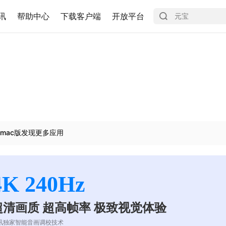
讯
帮助中心
下载客户端
开放平台
mac版发现更多应用
4K 240Hz
超清画质 超高帧率 极致视觉体验
讯独家智能音画调校技术