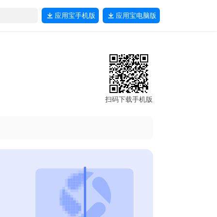
应用宝
手机版
应用宝
电脑版
扫码下载手机版