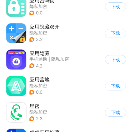
应用密码锁
隐私加密
下载
0.0
应用隐藏双开
隐私加密
下载
|
应用分身/多开
3.2
应用隐藏
手机辅助
|
隐私加密
下载
4.2
应用营地
隐私加密
下载
0.0
星密
隐私加密
下载
2.3