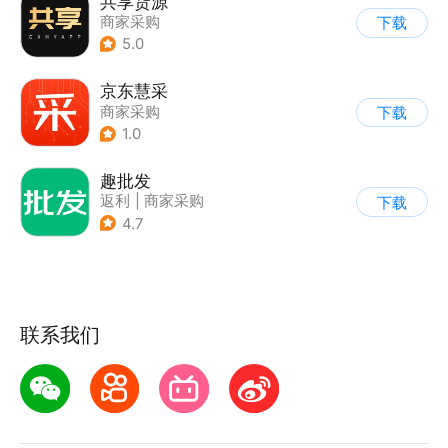
共享货源
商家采购
下载
5.0
京东慧采
商家采购
下载
1.0
趣批发
返利
|
商家采购
下载
|
农产品商城
4.7
联系我们