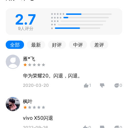
2.7
9人评分
全部
最新
好评
中评
差评
雁*飞
华为荣耀20。闪退，闪退。
2020-03-20
1
0
枫叶
vivo X50闪退
2022-09-26
0
0