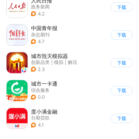
人民日报
政务新闻
下载
4.2
中国青年报
杂志期刊
下载
4.7
城市毁灭模拟器
创新品类
|
模拟
|
解压
下载
|
开放世界
2.3
城市一卡通
综合服务
下载
0.0
度小满金融
分期贷款
下载
4.1