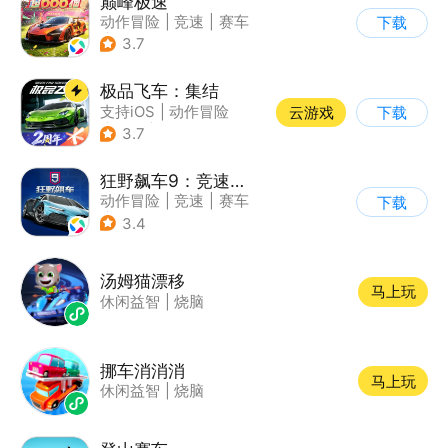
巅峰极速
动作冒险
|
竞速
|
赛车
下载
|
漂移
3.7
极品飞车：集结
支持iOS
|
动作冒险
云游戏
下载
|
竞速
|
赛车
3.7
狂野飙车9：竞速传奇
动作冒险
|
竞速
|
赛车
下载
|
狂野飙车
3.4
汤姆猫漂移
马上玩
休闲益智
|
烧脑
挪车消消消
马上玩
休闲益智
|
烧脑