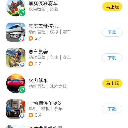
暴爽疯狂赛车
马上玩
休闲益智
|
烧脑
真实驾驶模拟
动作冒险
|
模拟
|
赛车
下载
|
漂移
2.7
赛车集会
动作冒险
|
竞速
|
赛车
下载
|
写实
2.7
火力飙车
马上玩
动作冒险
|
战术竞技
手动挡停车场3
单机
|
模拟
|
赛车
下载
|
开放世界
3.4