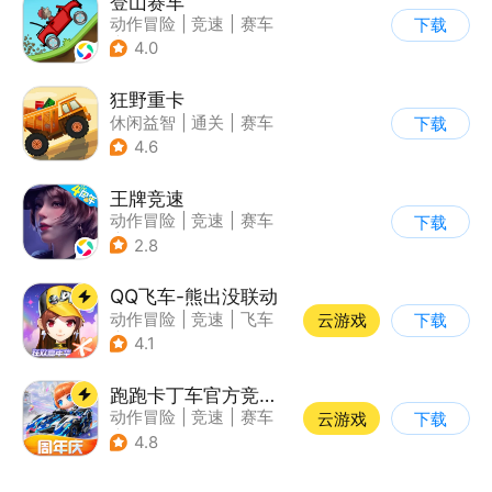
登山赛车
动作冒险
|
竞速
|
赛车
下载
|
卡通
4.0
狂野重卡
休闲益智
|
通关
|
赛车
下载
4.6
王牌竞速
动作冒险
|
竞速
|
赛车
下载
|
漂移
2.8
QQ飞车-熊出没联动
动作冒险
|
竞速
|
飞车
云游戏
下载
|
漂移
4.1
跑跑卡丁车官方竞速版
动作冒险
|
竞速
|
赛车
云游戏
下载
|
跑跑卡丁车
4.8