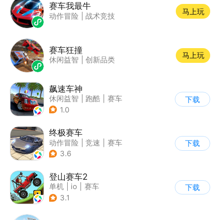
赛车我最牛
马上玩
动作冒险
|
战术竞技
赛车狂撞
马上玩
休闲益智
|
创新品类
飙速车神
休闲益智
|
跑酷
|
赛车
下载
|
漂移
1.0
终极赛车
动作冒险
|
竞速
|
赛车
下载
3.6
登山赛车2
单机
|
io
|
赛车
下载
|
欧美风
3.1