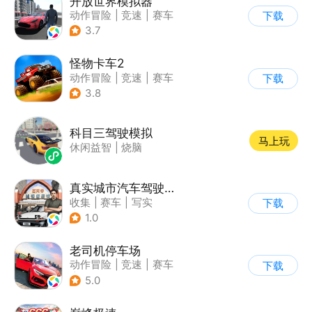
开放世界模拟器
动作冒险
|
竞速
|
赛车
下载
|
开放世界
3.7
怪物卡车2
动作冒险
|
竞速
|
赛车
下载
|
卡通
3.8
科目三驾驶模拟
马上玩
休闲益智
|
烧脑
真实城市汽车驾驶3D
收集
|
赛车
|
写实
下载
|
竞速
1.0
老司机停车场
动作冒险
|
竞速
|
赛车
下载
|
写实
5.0