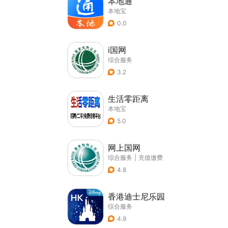
本地通
本地宝
0.0
i国网
综合服务
3.2
生活零距离
本地宝
5.0
网上国网
综合服务
|
充值缴费
4.8
香港迪士尼乐园
综合服务
4.9