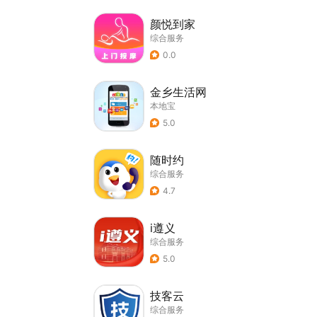
颜悦到家
综合服务
0.0
金乡生活网
本地宝
5.0
随时约
综合服务
4.7
i遵义
综合服务
5.0
技客云
综合服务