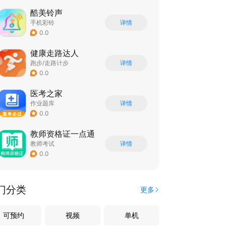
酷美铃声
手机彩铃
详情
0.0
健康走路达人
跑步/走路计步
详情
0.0
医考之家
作业题库
详情
0.0
教师资格证一点通
教师考试
详情
0.0
门分类
更多
可预约
视频
单机