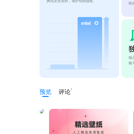
腾讯安全加持，保护你的隐私
给
独
账
1
预览
评论