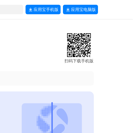
应用宝
手机版
应用宝
电脑版
扫码下载手机版