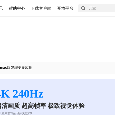
讯
帮助中心
下载客户端
开放平台
mac版发现更多应用
4K 240Hz
超清画质 超高帧率 极致视觉体验
讯独家智能音画调校技术