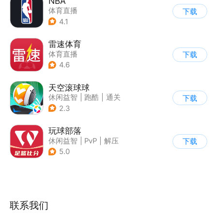
NBA
体育直播
下载
4.1
雷速体育
体育直播
下载
4.6
天空滚球球
休闲益智
|
跑酷
|
通关
下载
2.3
玩球部落
休闲益智
|
PvP
|
解压
下载
|
写实
5.0
联系我们