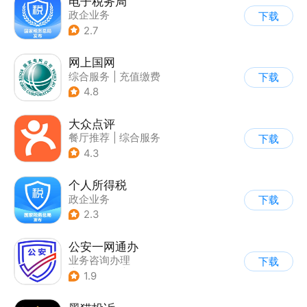
电子税务局
政企业务
下载
2.7
网上国网
综合服务
|
充值缴费
下载
4.8
大众点评
餐厅推荐
|
综合服务
下载
4.3
个人所得税
政企业务
下载
2.3
公安一网通办
业务咨询办理
下载
|
政企业务
|
综合服务
1.9