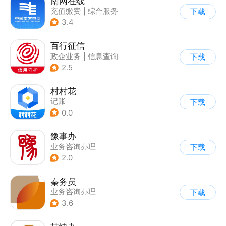
南网在线
充值缴费
|
综合服务
下载
3.4
百行征信
政企业务
|
信息查询
下载
|
业务咨询办理
2.5
村村花
记账
下载
0.0
豫事办
业务咨询办理
下载
2.0
秦务员
业务咨询办理
下载
3.6