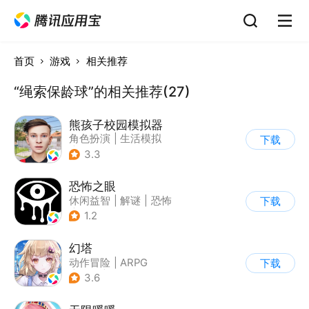
首页
游戏
相关推荐
“绳索保龄球”的相关推荐(27)
熊孩子校园模拟器
角色扮演
|
生活模拟
下载
|
写实
3.3
恐怖之眼
休闲益智
|
解谜
|
恐怖
下载
|
单机
1.2
幻塔
动作冒险
|
ARPG
下载
|
奇幻
|
开放世界
3.6