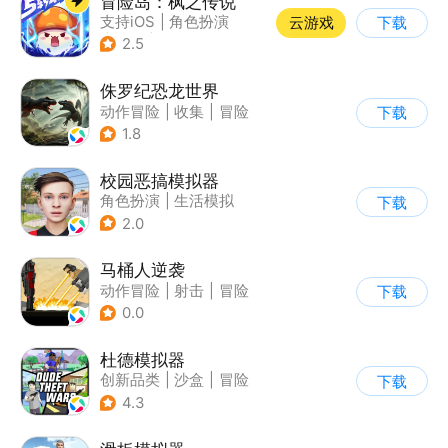
冒险岛：枫之传说
支持iOS
|
角色扮演
云游戏
下载
|
放置
|
冒险
2.5
侏罗纪恐龙世界
动作冒险
|
收集
|
冒险
下载
|
写实
1.8
校园恶搞模拟器
角色扮演
|
生活模拟
下载
|
写实
2.0
马桶人逆袭
动作冒险
|
射击
|
冒险
下载
|
像素风
0.0
杜德模拟器
创新品类
|
沙盒
|
冒险
下载
|
写实
4.3