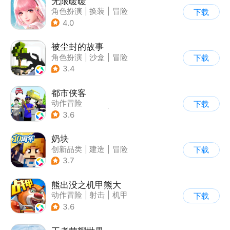
无限暖暖
角色扮演
|
换装
|
冒险
下载
|
开放世界
4.0
被尘封的故事
角色扮演
|
沙盒
|
冒险
下载
|
开放世界
3.4
都市侠客
动作冒险
下载
|
第一人称射击
|
冒险
3.6
|
开放世界
奶块
创新品类
|
建造
|
冒险
下载
|
开放世界
3.7
熊出没之机甲熊大
动作冒险
|
射击
|
机甲
下载
|
熊出没
3.6