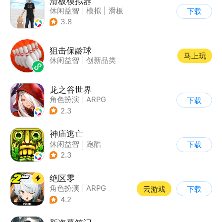
滑板模拟器
休闲益智
|
模拟
|
滑板
下载
|
卡通
3.8
狙击保龄球
马上玩
休闲益智
|
创新品类
龙之谷世界
角色扮演
|
ARPG
下载
|
奇幻
|
开放世界
2.3
神庙逃亡
休闲益智
|
跑酷
下载
|
欧美风
|
创梦天地
2.3
绝区零
角色扮演
|
ARPG
云游戏
下载
|
冒险
|
美少女
4.2