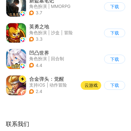
新盗墓笔记
角色扮演
|
MMORPG
下载
|
冒险
|
盗墓笔记
3.7
英勇之地
角色扮演
|
沙盒
|
冒险
下载
|
steam游戏
3.3
凹凸世界
角色扮演
|
回合制
下载
|
动漫改编
|
凹凸世界
4.4
合金弹头：觉醒
支持iOS
|
动作冒险
云游戏
下载
|
射击
|
街机
2.4
联系我们