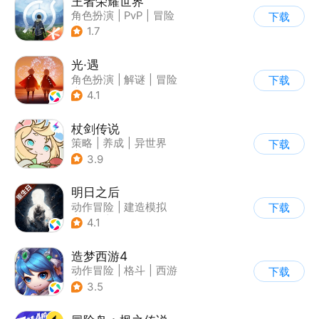
王者荣耀世界
角色扮演
|
PvP
|
冒险
下载
|
开放世界
1.7
光·遇
角色扮演
|
解谜
|
冒险
下载
|
开放世界
4.1
杖剑传说
策略
|
养成
|
异世界
下载
|
二次元
3.9
明日之后
动作冒险
|
建造模拟
下载
|
丧尸
|
明日之后
4.1
造梦西游4
动作冒险
|
格斗
|
西游
下载
|
横版过关
3.5