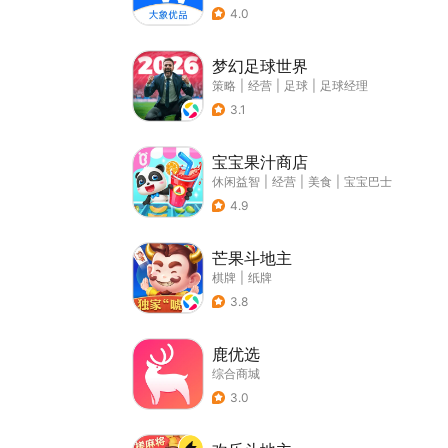
4.0
梦幻足球世界
策略
|
经营
|
足球
|
足球经理
3.1
宝宝果汁商店
休闲益智
|
经营
|
美食
|
宝宝巴士
4.9
芒果斗地主
棋牌
|
纸牌
3.8
鹿优选
综合商城
3.0