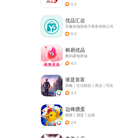
0.0
优品汇达
安徽壹珈壹电子商务有限公司
0.0
榕易优品
数码家电商城
4.5
谁是首富
策略
|
生活模拟
|
商业
|
写实
3.5
边锋掼蛋
棋牌
|
掼蛋
|
边锋
2.6