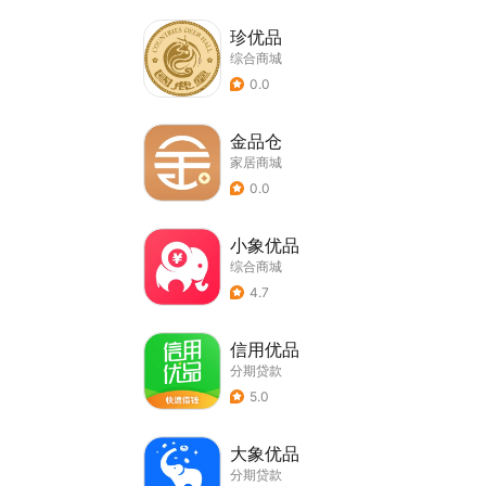
珍优品
综合商城
0.0
金品仓
家居商城
0.0
小象优品
综合商城
4.7
信用优品
分期贷款
5.0
大象优品
分期贷款