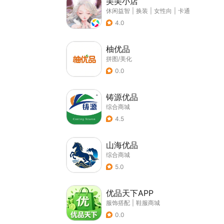
美美小店
休闲益智
|
换装
|
女性向
|
卡通
4.0
柚优品
拼图/美化
0.0
铸源优品
综合商城
4.5
山海优品
综合商城
5.0
优品天下APP
服饰搭配
|
鞋服商城
0.0