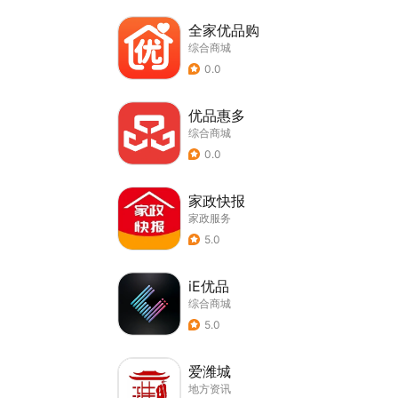
全家优品购
综合商城
0.0
优品惠多
综合商城
0.0
家政快报
家政服务
5.0
iE优品
综合商城
5.0
爱潍城
地方资讯