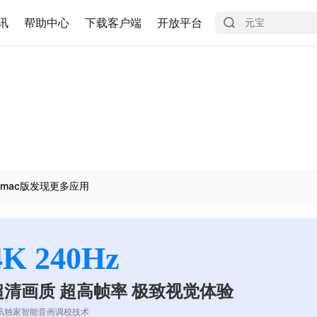
讯
帮助中心
下载客户端
开放平台
mac版发现更多应用
4K 240Hz
超清画质 超高帧率 极致视觉体验
讯独家智能音画调校技术