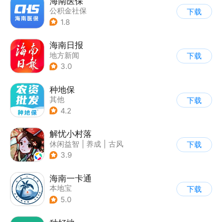
海南医保
公积金社保
下载
1.8
海南日报
地方新闻
下载
3.0
种地保
其他
下载
4.2
解忧小村落
休闲益智
|
养成
|
古风
下载
|
种田
3.9
海南一卡通
本地宝
下载
5.0