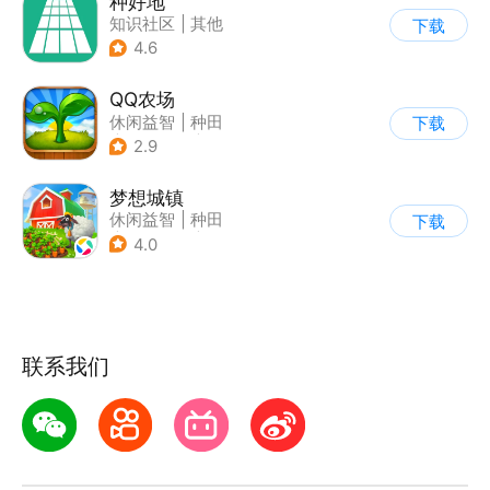
种好地
知识社区
|
其他
下载
4.6
QQ农场
休闲益智
|
种田
下载
|
田园生活
|
卡通
2.9
梦想城镇
休闲益智
|
种田
下载
|
田园生活
|
中国风
4.0
联系我们