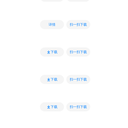
扫一扫下载
详情
扫一扫下载
下载
扫一扫下载
下载
扫一扫下载
下载