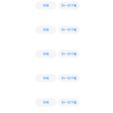
扫一扫下载
详情
扫一扫下载
详情
扫一扫下载
详情
扫一扫下载
详情
扫一扫下载
详情