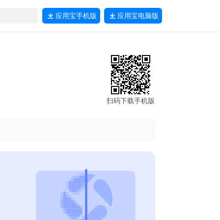
应用宝
手机版
应用宝
电脑版
扫码下载手机版