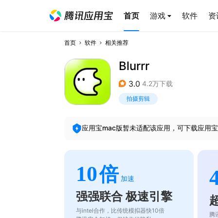
首页
游戏
软件
资
首页
软件
相关推荐
Blurrr
3.0
4.2万下载
拍摄剪辑
应用宝mac版暂未适配该应用，可下载应用宝
10
倍
加速
强强联合 极速引擎
与intel合作，比传统模拟器快10倍
腾