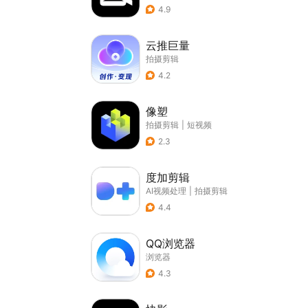
4.9
云推巨量
拍摄剪辑
4.2
像塑
拍摄剪辑
|
短视频
2.3
度加剪辑
AI视频处理
|
拍摄剪辑
4.4
QQ浏览器
浏览器
4.3