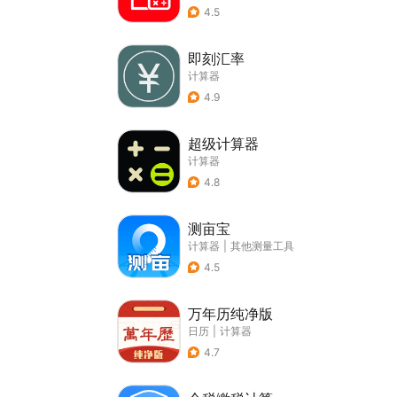
4.5
即刻汇率
计算器
4.9
超级计算器
计算器
4.8
测亩宝
计算器
|
其他测量工具
4.5
万年历纯净版
日历
|
计算器
4.7