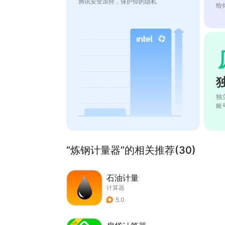
腾讯安全加持，保护你的隐私
给
独
账
“炼钢计量器”的相关推荐(30)
石油计量
计算器
5.0