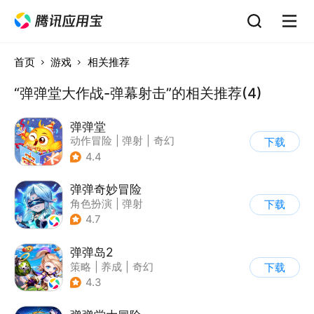
首页
游戏
相关推荐
“弹弹堂大作战-弹幕射击”的相关推荐(4)
弹弹堂
动作冒险
|
弹射
|
奇幻
下载
|
5v5
4.4
弹弹奇妙冒险
角色扮演
|
弹射
下载
|
金科文化
4.7
弹弹岛2
策略
|
养成
|
奇幻
下载
|
Q版
4.3